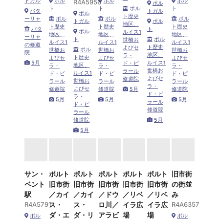
トガル
ポル
ポル
ポル
R4A5956
ポル
ト
ト
ポル
ト
バタ
トガル
ポル
ト歴史
ーリャ
ポル
ポル
ポル
トガル
ポル
地区、
ト歴史
ト歴史
ト歴史
バタ
ト
ポル
ルイス1
地区、
地区、
地区、
ーリャ
ト
ポル
世橋お
ルイス1
ルイス1
ルイス1
の修道
ト歴史
よびセ
ポル
世橋お
世橋お
世橋お
院
地区、
ラ・
ト歴史
よびセ
よびセ
よびセ
5月
ルイス1
ド・ピ
地区、
ラ・
ラ・
ラ・
世橋お
ラール
ルイス1
ド・ピ
ド・ピ
ド・ピ
よびセ
修道院
世橋お
ラール
ラール
ラール
ラ・
よびセ
修道院
修道院
5月
修道院
ド・ピ
ラ・
5月
5月
5月
ラール
ド・ピ
修道院
ラール
修道院
5月
5月
サン・
ポルト
ポルト
ポルト
ポルト
ポルト
旧市街
ベント
旧市街
旧市街
旧市街
旧市街
旧市街
の街並
駅
／カイ
／カイ
／ドウ
／リベ
／リベ
み
R4A5791
ス・
ス・
ロ川／
イラ広
イラ広
R4A6357
ダ・エ
ダ・リ
アラビ
場
場
ポル
ポル