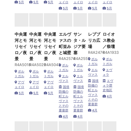
5月
5月
5月
ェイロ
ェイロ
ェイロ
ェイロ
5月
5月
5月
5月
中央運
中央運
中央運
エルヴ
サン
レプブ
ロイオ
河とモ
河とモ
河とモ
ァスの
タ・ル
リカ広
ス教会
リセイ
リセイ
リセイ
町並み
ジア要
場
／祭壇
ロ／夜
ロ／夜
ロ／夜
と城壁
塞
R4A2476
R4A1933
景
景
景
R4A2574
R4A2557
ポル
ポル
トガル
トガル
R4A5018
R4A5029
R4A5043
ポル
ポル
トガル
トガル
エル
エヴ
ポル
ポル
ポル
ヴァス
ォラ
トガル
トガル
トガル
エル
エル
ヴァス
ヴァス
国境
エヴ
アヴ
アヴ
アヴ
防備の
ォラ歴
ェイロ
ェイロ
ェイロ
国境
国境
町エル
史地区
防備の
防備の
5月
5月
5月
ヴァス
町エル
町エル
4月
とその
ヴァス
ヴァス
要塞群
とその
とその
要塞群
要塞群
4月
4月
4月