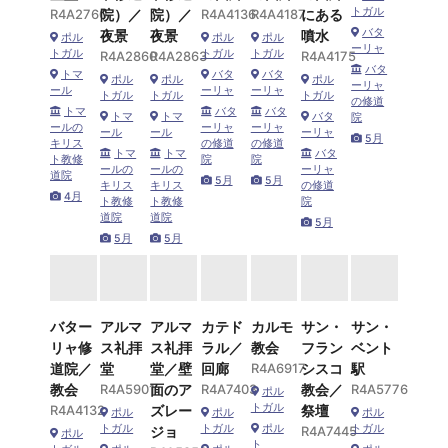
トガル
R4A2760
院）／
院）／
R4A4136
R4A4187
にある
バタ
夜景
夜景
噴水
ポル
ポル
ポル
ーリャ
トガル
トガル
トガル
R4A2860
R4A2863
R4A4175
バタ
トマ
バタ
バタ
ポル
ポル
ポル
ーリャ
ール
ーリャ
ーリャ
トガル
トガル
トガル
の修道
トマ
バタ
バタ
トマ
トマ
バタ
院
ールの
ーリャ
ーリャ
ール
ール
ーリャ
5月
キリス
の修道
の修道
トマ
トマ
バタ
ト教修
院
院
ールの
ールの
ーリャ
道院
5月
5月
キリス
キリス
の修道
4月
ト教修
ト教修
院
道院
道院
5月
5月
5月
バター
アルマ
アルマ
カテド
カルモ
サン・
サン・
リャ修
ス礼拝
ス礼拝
ラル／
教会
フラン
ベント
道院／
堂
堂／壁
回廊
R4A6917
シスコ
駅
教会
R4A5901
面のア
R4A7403
教会／
R4A5776
ポル
トガル
R4A4132
ズレー
祭壇
ポル
ポル
ポル
トガル
トガル
ポル
トガル
ジョ
R4A7445
ポル
ト