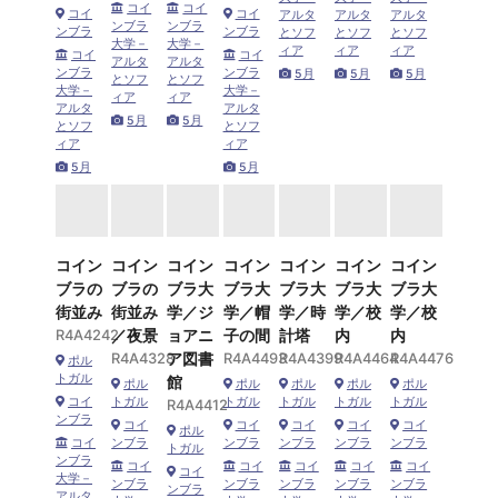
コイ
コイ
コイ
コイ
アルタ
アルタ
アルタ
ンブラ
ンブラ
ンブラ
ンブラ
とソフ
とソフ
とソフ
大学－
大学－
ィア
ィア
ィア
コイ
コイ
アルタ
アルタ
ンブラ
ンブラ
5月
5月
5月
とソフ
とソフ
大学－
大学－
ィア
ィア
アルタ
アルタ
5月
5月
とソフ
とソフ
ィア
ィア
5月
5月
コイン
コイン
コイン
コイン
コイン
コイン
コイン
ブラの
ブラの
ブラ大
ブラ大
ブラ大
ブラ大
ブラ大
街並み
街並み
学／ジ
学／帽
学／時
学／校
学／校
R4A4242
／夜景
ョアニ
子の間
計塔
内
内
R4A4328
ア図書
R4A4493
R4A4399
R4A4464
R4A4476
ポル
トガル
館
ポル
ポル
ポル
ポル
ポル
コイ
トガル
トガル
トガル
トガル
トガル
R4A4412
ンブラ
コイ
コイ
コイ
コイ
コイ
ポル
コイ
ンブラ
ンブラ
ンブラ
ンブラ
ンブラ
トガル
ンブラ
コイ
コイ
コイ
コイ
コイ
コイ
大学－
ンブラ
ンブラ
ンブラ
ンブラ
ンブラ
ンブラ
アルタ