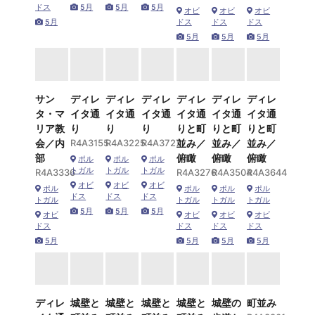
ドス
5月
5月
5月
オビ
オビ
オビ
5月
ドス
ドス
ドス
5月
5月
5月
サン
ディレ
ディレ
ディレ
ディレ
ディレ
ディレ
タ・マ
イタ通
イタ通
イタ通
イタ通
イタ通
イタ通
リア教
り
り
り
りと町
りと町
りと町
会／内
R4A3155
R4A3225
R4A3727
並み／
並み／
並み／
部
俯瞰
俯瞰
俯瞰
ポル
ポル
ポル
トガル
トガル
トガル
R4A3336
R4A3276
R4A3504
R4A3644
オビ
オビ
オビ
ポル
ポル
ポル
ポル
ドス
ドス
ドス
トガル
トガル
トガル
トガル
5月
5月
5月
オビ
オビ
オビ
オビ
ドス
ドス
ドス
ドス
5月
5月
5月
5月
ディレ
城壁と
城壁と
城壁と
城壁と
城壁の
町並み