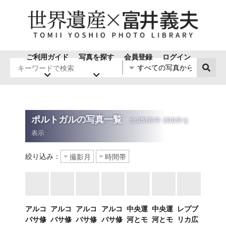
ご利用ガイド
写真を探す
会員登録
ログイン
ポルトガルの写真一覧
絞り込み：
アルコ
アルコ
アルコ
アルコ
中央運
中央運
レプブ
バサ修
バサ修
バサ修
バサ修
河とモ
河とモ
リカ広