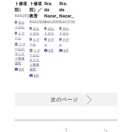
ト修道
ト修道
Sra.
Sra.
院）
院）／
da
da
R4A2939
夜景
Nazar_
Nazar_
R4A2900
R4A3091
R4A3116
ポル
トガル
ポル
ポル
ポル
トマ
トガル
トガル
トガル
ール
トマ
ナザ
ナザ
トマ
ール
レ
レ
ールの
トマ
5月
5月
キリス
ールの
ト教修
キリス
道院
ト教修
5月
道院
5月
次のページ
1