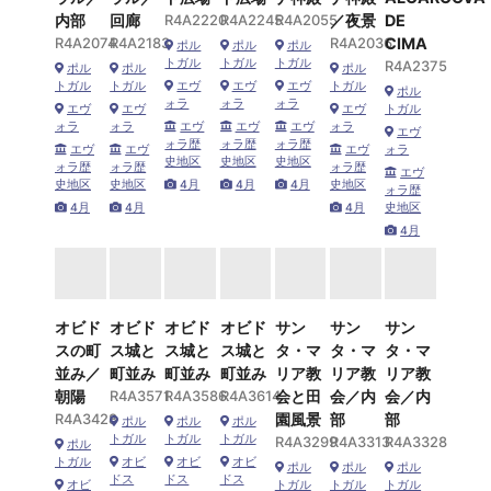
内部
回廊
R4A2220
R4A2245
R4A2055
／夜景
DE
R4A2074
R4A2183
R4A2036
CIMA
ポル
ポル
ポル
トガル
トガル
トガル
R4A2375
ポル
ポル
ポル
トガル
トガル
エヴ
エヴ
エヴ
トガル
ポル
ォラ
ォラ
ォラ
エヴ
エヴ
エヴ
トガル
ォラ
ォラ
エヴ
エヴ
エヴ
ォラ
エヴ
ォラ歴
ォラ歴
ォラ歴
エヴ
エヴ
エヴ
ォラ
史地区
史地区
史地区
ォラ歴
ォラ歴
ォラ歴
エヴ
史地区
史地区
4月
4月
4月
史地区
ォラ歴
4月
4月
4月
史地区
4月
オビド
オビド
オビド
オビド
サン
サン
サン
スの町
ス城と
ス城と
ス城と
タ・マ
タ・マ
タ・マ
並み／
町並み
町並み
町並み
リア教
リア教
リア教
朝陽
R4A3571
R4A3586
R4A3614
会と田
会／内
会／内
R4A3428
園風景
部
部
ポル
ポル
ポル
トガル
トガル
トガル
R4A3299
R4A3313
R4A3328
ポル
トガル
オビ
オビ
オビ
ポル
ポル
ポル
ドス
ドス
ドス
オビ
トガル
トガル
トガル