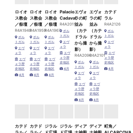
ロイオ
ロイオ
ロイオ
Palacio
エヴォ
エヴォ
カテド
ス教会
ス教会
ス教会
Cadaval
ラの町
ラの町
ラル
／祭壇
／祭壇
／祭壇
R4A2011
並み
並み
R4A2126
R4A1940
R4A1959
R4A1967
（カテ
（カテ
ポル
ポル
トガル
トガル
ドラル
ドラル
ポル
ポル
ポル
トガル
トガル
トガル
エヴ
エヴ
から撮
から撮
ォラ
ォラ
エヴ
エヴ
エヴ
影）
影）
ォラ
ォラ
ォラ
エヴ
エヴ
R4A2090
R4A2101
ォラ歴
ォラ歴
エヴ
エヴ
エヴ
ポル
ポル
史地区
史地区
ォラ歴
ォラ歴
ォラ歴
トガル
トガル
史地区
史地区
史地区
4月
4月
エヴ
エヴ
4月
4月
4月
ォラ
ォラ
エヴ
エヴ
ォラ歴
ォラ歴
史地区
史地区
4月
4月
カテド
カテド
ジラル
ジラル
ディア
ディア
町角／
ラル／
ラル／
ド広場
ド広場
ナ神殿
ナ神殿
ALCARCOVA