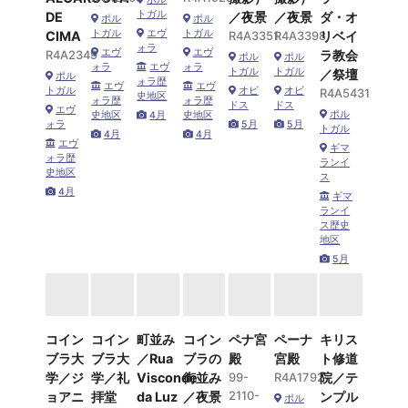
トガル
DE
／夜景
／夜景
ダ・オ
ポル
ポル
トガル
エヴ
トガル
CIMA
R4A3351
R4A3398
リベイ
ォラ
エヴ
エヴ
R4A2349
ラ教会
ポル
ポル
ォラ
エヴ
ォラ
トガル
トガル
／祭壇
ポル
ォラ歴
エヴ
エヴ
トガル
オビ
オビ
R4A5431
史地区
ォラ歴
ォラ歴
ドス
ドス
エヴ
ポル
史地区
4月
史地区
ォラ
5月
5月
トガル
4月
4月
エヴ
ギマ
ォラ歴
ランイ
史地区
ス
4月
ギマ
ランイ
ス歴史
地区
5月
コイン
コイン
町並み
コイン
ペナ宮
ペーナ
キリス
ブラ大
ブラ大
／Rua
ブラの
殿
宮殿
ト修道
学／ジ
学／礼
Visconde
街並み
99-
R4A1792
院／テ
2110-
ョアニ
拝堂
da Luz
／夜景
ンプル
ポル