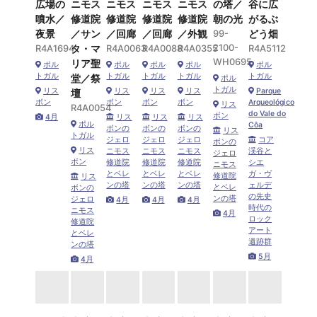
広場の
ニモス
ニモス
ニモス
ニモス
の塔／
谷に広
噴水／
修道院
修道院
修道院
修道院
朝の光
がるぶ
夜景
／サン
／回廊
／回廊
／外観
99-
どう畑
2100-
R4A1694
タ・マ
R4A0063
R4A0088
R4A0355
R4A5112
WH0695
リア聖
ポル
ポル
ポル
ポル
ポル
トガル
トガル
トガル
トガル
トガル
堂／祭
ポル
トガル
リス
リス
リス
リス
Parque
壇
ボン
ボン
ボン
ボン
Arqueológico
リス
R4A0054
do Vale do
ボン
4月
リス
リス
リス
ポル
Côa
ボンの
ボンの
ボンの
リス
トガル
ジェロ
ジェロ
ジェロ
コア
ボンの
リス
ニモス
ニモス
ニモス
渓谷と
ジェロ
ボン
修道院
修道院
修道院
シエ
ニモス
とベレ
とベレ
とベレ
ガ・ヴ
修道院
リス
ンの塔
ンの塔
ンの塔
ェルデ
とベレ
ボンの
の先史
ンの塔
ジェロ
4月
4月
4月
時代の
ニモス
4月
ロック
修道院
アート
とベレ
遺跡群
ンの塔
5月
4月