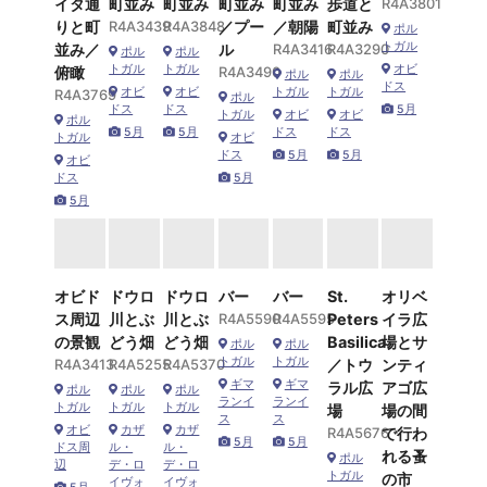
イタ通
町並み
町並み
町並み
町並み
歩道と
R4A3801
りと町
R4A3439
R4A3848
／プー
／朝陽
町並み
ポル
トガル
並み／
ル
R4A3416
R4A3290
ポル
ポル
トガル
トガル
オビ
俯瞰
R4A3490
ポル
ポル
ドス
オビ
オビ
トガル
トガル
R4A3769
ポル
ドス
ドス
5月
トガル
オビ
オビ
ポル
5月
5月
ドス
ドス
トガル
オビ
ドス
5月
5月
オビ
ドス
5月
5月
オビド
ドウロ
ドウロ
バー
バー
St.
オリベ
ス周辺
川とぶ
川とぶ
R4A5590
R4A5595
Peters
イラ広
の景観
どう畑
どう畑
Basilica
場とサ
ポル
ポル
トガル
トガル
R4A3413
R4A5255
R4A5370
／トウ
ンティ
ギマ
ギマ
ラル広
アゴ広
ポル
ポル
ポル
ランイ
ランイ
トガル
トガル
トガル
場
場の間
ス
ス
オビ
カザ
カザ
R4A5676
で行わ
5月
5月
ドス周
ル・
ル・
れる蚤
ポル
辺
デ・ロ
デ・ロ
トガル
の市
イヴォ
イヴォ