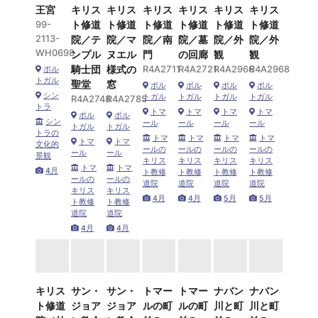
王宮
キリス
キリス
キリス
キリス
キリス
キリス
99-
ト修道
ト修道
ト修道
ト修道
ト修道
ト修道
2113-
院／テ
院／マ
院／南
院／墓
院／外
院／外
WH0698
ンプル
ヌエル
門
の回廊
観
観
騎士団
様式の
R4A2711
R4A2721
R4A2966
R4A2968
ポル
トガル
聖堂
窓
ポル
ポル
ポル
ポル
シン
トガル
トガル
トガル
トガル
R4A2748
R4A2785
トラ
トマ
トマ
トマ
トマ
ポル
ポル
シン
ール
ール
ール
ール
トガル
トガル
トラの
トマ
トマ
トマ
トマ
トマ
トマ
文化的
ールの
ールの
ールの
ールの
ール
ール
景観
キリス
キリス
キリス
キリス
トマ
トマ
4月
ト教修
ト教修
ト教修
ト教修
ールの
ールの
道院
道院
道院
道院
キリス
キリス
4月
4月
5月
5月
ト教修
ト教修
道院
道院
4月
4月
キリス
サン・
サン・
トマー
トマー
ナバン
ナバン
ト修道
ジョア
ジョア
ルの町
ルの町
川と町
川と町