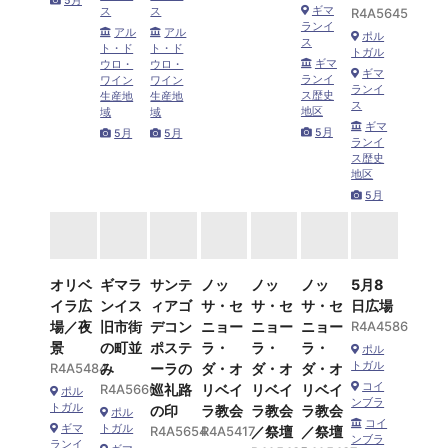
5月
ギマ
ス
ス
R4A5645
ランイ
アル
アル
ポル
ス
ト・ド
ト・ド
トガル
ギマ
ウロ・
ウロ・
ギマ
ランイ
ワイン
ワイン
ランイ
ス歴史
生産地
生産地
ス
地区
域
域
ギマ
5月
5月
5月
ランイ
ス歴史
地区
5月
オリベ
ギマラ
サンテ
ノッ
ノッ
ノッ
5月8
イラ広
ンイス
ィアゴ
サ・セ
サ・セ
サ・セ
日広場
場／夜
旧市街
デコン
ニョー
ニョー
ニョー
R4A4586
景
の町並
ポステ
ラ・
ラ・
ラ・
ポル
トガル
R4A5484
み
ーラの
ダ・オ
ダ・オ
ダ・オ
コイ
R4A5666
巡礼路
リベイ
リベイ
リベイ
ポル
ンブラ
トガル
の印
ラ教会
ラ教会
ラ教会
ポル
コイ
ギマ
トガル
R4A5654
R4A5417
／祭壇
／祭壇
ンブラ
ランイ