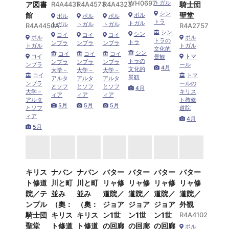
WH0697
トガル
ア図書
R4A4431
R4A4573
R4A4323
騎士団
シン
館
聖堂
ポル
ポル
ポル
ポル
トラ
トガル
トガル
トガル
トガル
R4A4450A
R4A2757
シン
シン
コイ
コイ
コイ
ポル
ポル
トラの
トラ
ンブラ
ンブラ
ンブラ
トガル
トガル
文化的
シン
コイ
コイ
コイ
コイ
トマ
景観
トラの
ンブラ
ンブラ
ンブラ
ンブラ
ール
4月
文化的
大学－
大学－
大学－
コイ
トマ
景観
アルタ
アルタ
アルタ
ンブラ
ールの
とソフ
とソフ
とソフ
4月
大学－
キリス
ィア
ィア
ィア
アルタ
ト教修
5月
5月
5月
とソフ
道院
ィア
4月
5月
キリス
ナバン
ナバン
バター
バター
バター
バター
ト修道
川と町
川と町
リャ修
リャ修
リャ修
リャ修
院／テ
並み
並み
道院／
道院／
道院／
道院／
ンプル
（奧：
（奧：
ジョア
ジョア
ジョア
外観
騎士団
キリス
キリス
ン1世
ン1世
ン1世
R4A4102
聖堂
ト修道
ト修道
の回廊
の回廊
の回廊
ポル