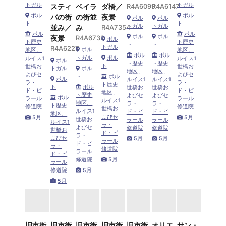
トガル
トガル
スティ
ベイラ
ダ橋／
R4A6099
R4A6147
ポル
ポル
バの街
の街並
夜景
ポル
ポル
ト
ト
トガル
トガル
並み／
み
R4A7354
ポル
ポル
ポル
ポル
夜景
R4A6732
ポル
ト歴史
ト歴史
ト
ト
トガル
R4A6227
ポル
地区、
地区、
ポル
ポル
トガル
ポル
ルイス1
ルイス1
ポル
ト歴史
ト歴史
ト
世橋お
世橋お
トガル
ポル
地区、
地区、
よびセ
よびセ
ト
ポル
ポル
ルイス1
ルイス1
ラ・
ラ・
ト歴史
ト
ポル
世橋お
世橋お
ド・ピ
ド・ピ
地区、
ト歴史
よびセ
よびセ
ポル
ラール
ラール
ルイス1
地区、
ラ・
ラ・
ト歴史
修道院
修道院
世橋お
ルイス1
ド・ピ
ド・ピ
地区、
よびセ
5月
5月
世橋お
ラール
ラール
ルイス1
ラ・
よびセ
修道院
修道院
世橋お
ド・ピ
ラ・
よびセ
5月
5月
ラール
ド・ピ
ラ・
修道院
ラール
ド・ピ
修道院
5月
ラール
修道院
5月
5月
旧市街
旧市街
旧市街
旧市街
旧市街
オリエ
サン・