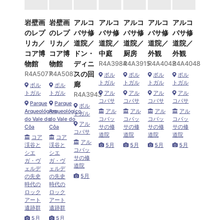
岩壁画
岩壁画
アルコ
アルコ
アルコ
アルコ
アルコ
のレプ
のレプ
バサ修
バサ修
バサ修
バサ修
バサ修
リカ／
リカ／
道院／
道院／
道院／
道院／
道院／
コア博
コア博
ドン・
中庭
厨房
外観
外観
物館
物館
ディニ
R4A3984
R4A3915
R4A4043
R4A4048
R4A5077
R4A5087
スの回
ポル
ポル
ポル
ポル
トガル
トガル
トガル
トガル
廊
ポル
ポル
トガル
トガル
アル
アル
アル
アル
R4A3943
コバサ
コバサ
コバサ
コバサ
Parque
Parque
ポル
Arqueológico
Arqueológico
アル
アル
アル
アル
トガル
do Vale do
do Vale do
コバッ
コバッ
コバッ
コバッ
アル
Côa
Côa
サの修
サの修
サの修
サの修
コバサ
道院
道院
道院
道院
コア
コア
アル
渓谷と
渓谷と
5月
5月
5月
5月
コバッ
シエ
シエ
サの修
ガ・ヴ
ガ・ヴ
道院
ェルデ
ェルデ
5月
の先史
の先史
時代の
時代の
ロック
ロック
アート
アート
遺跡群
遺跡群
5月
5月