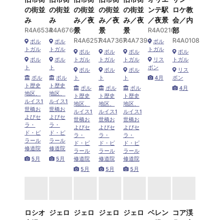
の街並
の街並
の街並
の街並
の街並
ンテ駅
ロケ教
み
み
み／夜
み／夜
み／夜
／夜景
会／内
R4A6534
R4A6766
景
景
景
R4A0210
部
R4A6257
R4A7367
R4A7394
R4A0108
ポル
ポル
ポル
トガル
トガル
トガル
ポル
ポル
ポル
ポル
ポル
ポル
トガル
トガル
トガル
リス
トガル
ト
ト
ボン
ポル
ポル
ポル
リス
ポル
ポル
ト
ト
ト
4月
ボン
ト歴史
ト歴史
ポル
ポル
ポル
4月
地区、
地区、
ト歴史
ト歴史
ト歴史
ルイス1
ルイス1
地区、
地区、
地区、
世橋お
世橋お
ルイス1
ルイス1
ルイス1
よびセ
よびセ
世橋お
世橋お
世橋お
ラ・
ラ・
よびセ
よびセ
よびセ
ド・ピ
ド・ピ
ラ・
ラ・
ラ・
ラール
ラール
ド・ピ
ド・ピ
ド・ピ
修道院
修道院
ラール
ラール
ラール
5月
5月
修道院
修道院
修道院
5月
5月
5月
ロシオ
ジェロ
ジェロ
ジェロ
ジェロ
ベレン
コア渓