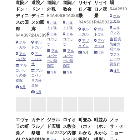
道院／
道院／
道院／
道院／
リセイ
リセイ
場
ドン・
ドン・
外観
教会
ロ／夜
ロ／夜
R4A2519
ディニ
ディニ
R4A4063
R4A3882A
景
景
ポル
トガル
スの回
スの回
R4A5013
R4A5032
ポル
ポル
トガル
トガル
エル
廊
廊
ポル
ポル
ヴァス
アル
アル
トガル
トガル
R4A3972
R4A3891
コバッ
コバッ
国境
アヴ
アヴ
ポル
ポル
サ
サ
防備の
ェイロ
ェイロ
トガル
トガル
町エル
アル
アル
5月
5月
アル
アル
ヴァス
コバッ
コバッ
コバサ
コバッ
とその
サの修
サの修
サ
要塞群
アル
道院
道院
コバッ
アル
4月
5月
5月
サの修
コバッ
道院
サの修
道院
5月
5月
エヴォ
カテド
ジラル
ロイオ
町並み
町並み
ノッ
ラの町
ラル／
ド広場
ス教会
（ホテ
（ホテ
サ・セ
角／
祭壇
R4A2323
／内部
ルから
ルから
ニョー
ALCARCOVA
R4A2069
R4A1925
撮影）
撮影）
ラ・
ポル