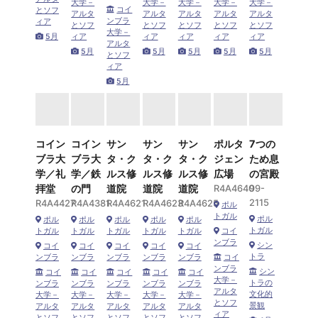
大学－
大学－
大学－
大学－
大学－
コイ
とソフ
アルタ
アルタ
アルタ
アルタ
アルタ
ンブラ
ィア
とソフ
とソフ
とソフ
とソフ
とソフ
大学－
5月
ィア
ィア
ィア
ィア
ィア
アルタ
5月
5月
5月
5月
5月
とソフ
ィア
5月
コイン
コイン
サン
サン
サン
ポルタ
7つの
ブラ大
ブラ大
タ・ク
タ・ク
タ・ク
ジェン
ため息
学／礼
学／鉄
ルス修
ルス修
ルス修
広場
の宮殿
拝堂
の門
道院
道院
道院
R4A4640
99-
2115
R4A4427
R4A4381
R4A4621
R4A4623
R4A4625
ポル
トガル
ポル
ポル
ポル
ポル
ポル
ポル
トガル
トガル
トガル
トガル
トガル
トガル
コイ
ンブラ
シン
コイ
コイ
コイ
コイ
コイ
トラ
ンブラ
ンブラ
ンブラ
ンブラ
ンブラ
コイ
ンブラ
シン
コイ
コイ
コイ
コイ
コイ
大学－
トラの
ンブラ
ンブラ
ンブラ
ンブラ
ンブラ
アルタ
文化的
大学－
大学－
大学－
大学－
大学－
とソフ
景観
アルタ
アルタ
アルタ
アルタ
アルタ
ィア
とソフ
とソフ
とソフ
とソフ
とソフ