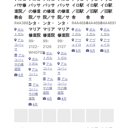
バサ修
バッサ
バッサ
バッサ
イロ駅
イロ駅
イロ駅
道院／
の修道
の修道
の修道
／旧駅
／旧駅
／旧駅
教会
院／サ
院／サ
院／サ
舎
舎
舎
R4A3882
ンタ・
ンタ・
ンタ・
R4A4684
R4A4688
R4A4691
マリア
マリア
マリア
ポル
ポル
ポル
ポル
トガル
トガル
トガル
トガル
修道院
修道院
修道院
アル
アヴ
アヴ
アヴ
99-
99-
99-
コバッ
ェイロ
ェイロ
ェイロ
2122-
2126
2127
サ
5月
5月
5月
WH0702
ポル
ポル
アル
トガル
トガル
ポル
コバッ
トガル
アル
アル
サの修
コバッ
コバッ
道院
アル
サ
サ
コバッ
5月
サ
アル
アル
コバッ
コバッ
アル
サの修
サの修
コバッ
道院
道院
サの修
道院
4月
4月
4月