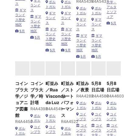
ギマ
R4A5435
R4A5437
ポル
ポル
大学－
ス
ランイ
トガル
トガル
アルタ
ポル
ポル
ギマ
ス
とソフ
ギマ
ギマ
トガル
トガル
ランイ
ギマ
ィア
ランイ
ランイ
ギマ
ギマ
ス歴史
ランイ
ス
ス
5月
ランイ
ランイ
地区
ス歴史
ギマ
ギマ
ス
ス
5月
地区
ランイ
ランイ
ギマ
ギマ
5月
ス歴史
ス歴史
ランイ
ランイ
地区
地区
ス歴史
ス歴史
5月
5月
地区
地区
5月
5月
コイン
コイン
町並み
町並み
町並み
5月8
5月8
ブラ大
ブラ大
／Rua
／スト
／夜景
日広場
日広場
学／ジ
学／時
Visconde
リート
R4A4282
R4A4580
R4A4603
ョアニ
計塔
da Luz
パフォ
ポル
ポル
ポル
トガル
トガル
トガル
ア図書
R4A4393
R4A4549
ーマン
コイ
コイ
コイ
館
ス
ポル
ポル
ンブラ
ンブラ
ンブラ
トガル
トガル
R4A4450
R4A4522
コイ
コイ
コイ
コイ
コイ
ポル
ポル
ンブラ
ンブラ
ンブラ
ンブラ
ンブラ
トガル
トガル
大学－
大学－
大学－