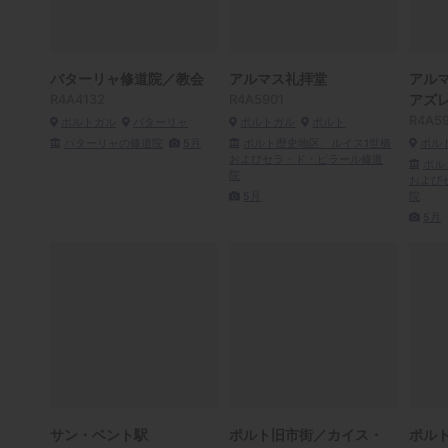
バターリャ修道院／教会
アルマス礼拝堂
アル
R4A4132
R4A5901
アズ
R4A5
ポルトガル
バターリャ
ポルトガル
ポルト
バターリャの修道院
5月
ポルト歴史地区、ルイス1世橋
ポル
およびセラ・ド・ピラール修道
ポル
院
および
5月
院
5月
サン・ベント駅
ポルト旧市街／カイス・
ポル