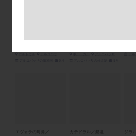
アルコバサ修道院／ド
アルコバサ修道院／ド
アル
ン・ディニスの回廊
ン・ディニスの回廊
R4A4
R4A3972
R4A3891
ポル
ポルトガル
アルコバサ
ポルトガル
アルコバッサ
アル
アルコバッサの修道院
5月
アルコバッサの修道院
5月
エヴォラの町角／
カテドラル／祭壇
ジラ