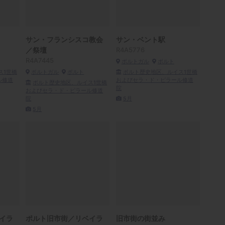
サン・フランシスコ教会
サン・ベント駅
／祭壇
R4A5776
R4A7445
ポルトガル
ポルト
ス1世橋
ポルトガル
ポルト
ポルト歴史地区、ルイス1世橋
ル修道
およびセラ・ド・ピラール修道
ポルト歴史地区、ルイス1世橋
院
およびセラ・ド・ピラール修道
院
5月
5月
イラ
ポルト旧市街／リベイラ
旧市街の街並み