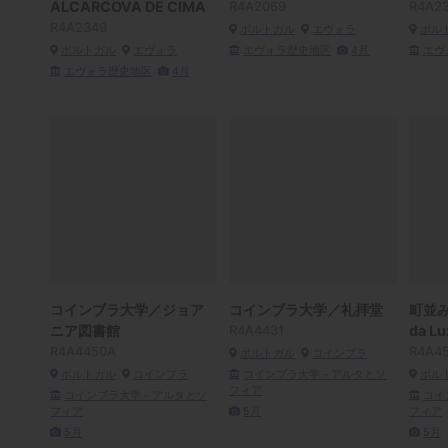
ALCARCOVA DE CIMA
R4A2069
R4A2
R4A2349
ポルトガル
エヴォラ
ポル
ポルトガル
エヴォラ
エヴォラ歴史地区
4月
エヴ
エヴォラ歴史地区
4月
コインブラ大学／ジョア
コインブラ大学／礼拝堂
町並み／
ニア図書館
R4A4431
da Lu
R4A4450A
R4A4
ポルトガル
コインブラ
ポルトガル
コインブラ
コインブラ大学－アルタとソ
ポル
フィア
コインブラ大学－アルタとソ
コイ
フィア
5月
フィア
5月
5月