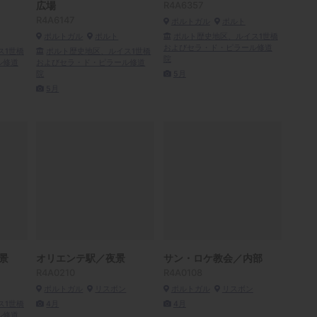
広場
R4A6357
R4A6147
ポルトガル
ポルト
ポルトガル
ポルト
ポルト歴史地区、ルイス1世橋
およびセラ・ド・ピラール修道
ス1世橋
ポルト歴史地区、ルイス1世橋
院
ル修道
およびセラ・ド・ピラール修道
院
5月
5月
景
オリエンテ駅／夜景
サン・ロケ教会／内部
R4A0210
R4A0108
ポルトガル
リスボン
ポルトガル
リスボン
ス1世橋
4月
4月
ル修道