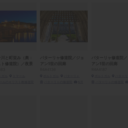
ン川と町並み（奧：
バターリャ修道院／ジョ
バターリャ修道院／
スト修道院）／夜景
アン1世の回廊
アン1世の回廊
863
R4A4136
R4A4187
トガル
トマール
ポルトガル
バターリャ
ポルトガル
バターリ
ールのキリスト教修道院
バターリャの修道院
5月
バターリャの修道院