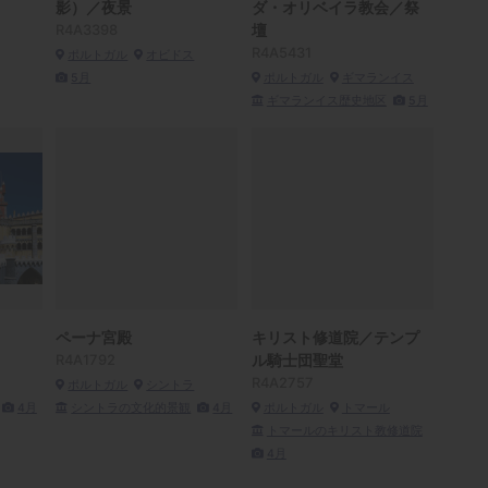
影）／夜景
ダ・オリベイラ教会／祭
R4A3398
壇
R4A5431
ポルトガル
オビドス
5月
ポルトガル
ギマランイス
ギマランイス歴史地区
5月
ペーナ宮殿
キリスト修道院／テンプ
R4A1792
ル騎士団聖堂
R4A2757
ポルトガル
シントラ
4月
シントラの文化的景観
4月
ポルトガル
トマール
トマールのキリスト教修道院
4月