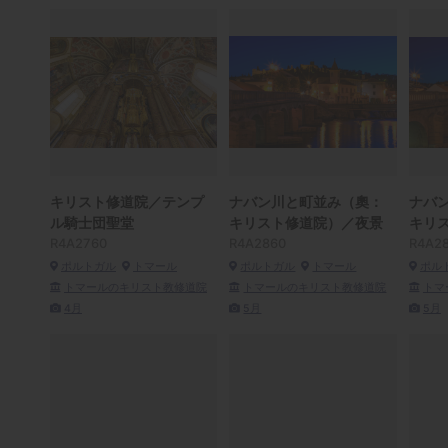
キリスト修道院／テンプ
ナバン川と町並み（奧：
ナバ
ル騎士団聖堂
キリスト修道院）／夜景
キリ
R4A2760
R4A2860
R4A2
ポルトガル
トマール
ポルトガル
トマール
ポル
トマールのキリスト教修道院
トマールのキリスト教修道院
トマ
4月
5月
5月