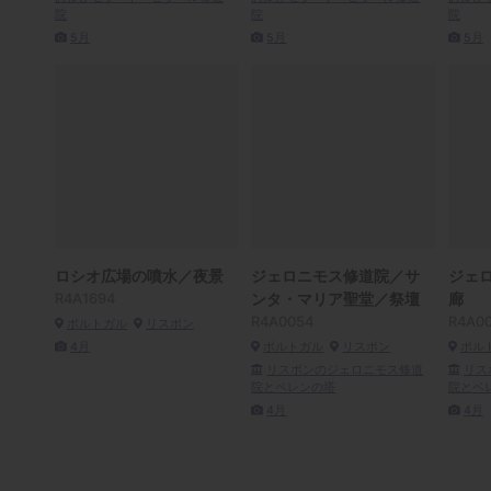
院
院
院
5月
5月
5月
ロシオ広場の噴水／夜景
ジェロニモス修道院／サ
ジェ
R4A1694
ンタ・マリア聖堂／祭壇
廊
R4A0054
R4A0
ポルトガル
リスボン
4月
ポルトガル
リスボン
ポル
リスボンのジェロニモス修道
リス
院とベレンの塔
院とベ
4月
4月