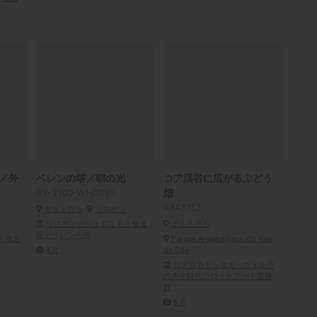
／外
ベレンの塔／朝の光
コア渓谷に広がるぶどう
99-2100-WH0695
畑
R4A5112
ポルトガル
リスボン
リスボンのジェロニモス修道
ポルトガル
院とベレンの塔
ス修道
Parque Arqueológico do Vale
4月
do Côa
コア渓谷とシエガ・ヴェルデ
の先史時代のロックアート遺跡
群
5月