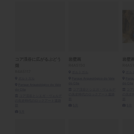
コア渓谷に広がるぶどう
岩壁画
岩壁
畑
R4A5150
R4A51
R4A5117
ポルトガル
ポル
ポルトガル
Parque Arqueológico do Vale
Parqu
do Côa
do Côa
Parque Arqueológico do Vale
do Côa
コア渓谷とシエガ・ヴェルデ
コア
の先史時代のロックアート遺跡
の先史
コア渓谷とシエガ・ヴェルデ
群
群
の先史時代のロックアート遺跡
群
5月
5月
5月