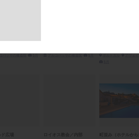
コバサ修道院／外観
アルコバサ修道院／教会
中央運河とモリセイ
063
R4A3882A
夜景
R4A5013
トガル
アルコバッサ
ポルトガル
アルコバッサ
コバッサの修道院
5月
アルコバッサの修道院
5月
ポルトガル
アヴェイ
5月
ルド広場
ロイオス教会／内部
町並み（ホテルから