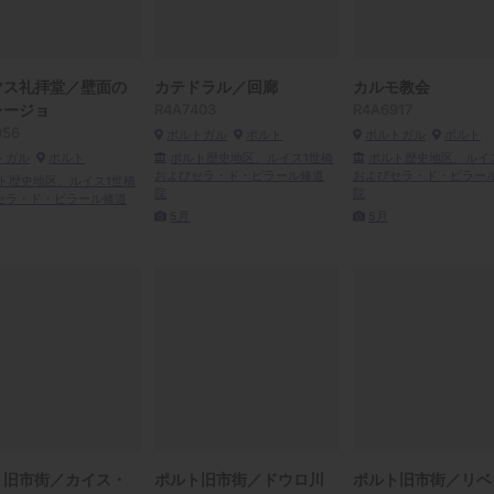
マス礼拝堂／壁面の
カテドラル／回廊
カルモ教会
レージョ
R4A7403
R4A6917
956
ポルトガル
ポルト
ポルトガル
ポルト
トガル
ポルト
ポルト歴史地区、ルイス1世橋
ポルト歴史地区、ルイ
およびセラ・ド・ピラール修道
およびセラ・ド・ピラー
ト歴史地区、ルイス1世橋
院
院
セラ・ド・ピラール修道
5月
5月
ト旧市街／カイス・
ポルト旧市街／ドウロ川
ポルト旧市街／リベ