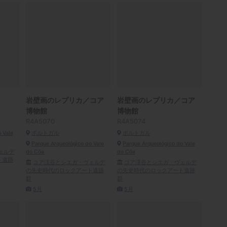
岩壁画のレプリカ／コア
岩壁画のレプリカ／コア
博物館
博物館
R4A5070
R4A5074
 Vale
ポルトガル
ポルトガル
Parque Arqueológico do Vale
Parque Arqueológico do Vale
ェルデ
do Côa
do Côa
ト遺跡
コア渓谷とシエガ・ヴェルデ
コア渓谷とシエガ・ヴェルデ
の先史時代のロックアート遺跡
の先史時代のロックアート遺跡
群
群
5月
5月