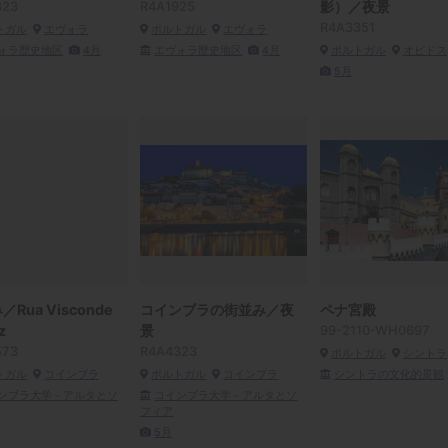
323
R4A1925
影）／夜景
R4A3351
トガル
エヴォラ
ポルトガル
エヴォラ
ォラ歴史地区
4月
エヴォラ歴史地区
4月
ポルトガル
オビドス
5月
Rua Visconde
コインブラの街並み／夜
ペナ宮殿
z
景
99-2110-WH0697
573
R4A4323
ポルトガル
シントラ
トガル
コインブラ
ポルトガル
コインブラ
シントラの文化的景観
ンブラ大学－アルタとソ
コインブラ大学－アルタとソ
フィア
5月