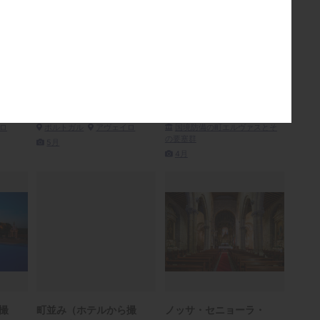
ロ／
中央運河とモリセイロ／
レプブリカ広場
夜景
R4A2519
R4A5032
ポルトガル
エルヴァス
ロ
ポルトガル
アヴェイロ
国境防備の町エルヴァスとそ
の要塞群
5月
4月
撮
町並み（ホテルから撮
ノッサ・セニョーラ・