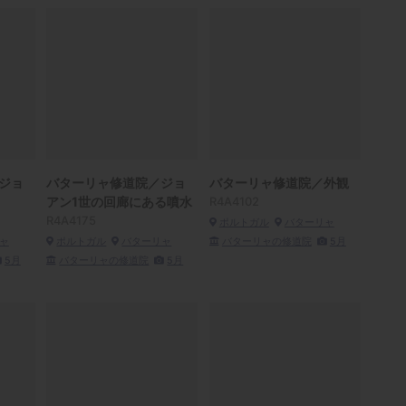
ジョ
バターリャ修道院／ジョ
バターリャ修道院／外観
アン1世の回廊にある噴水
R4A4102
R4A4175
ポルトガル
バターリャ
ャ
ポルトガル
バターリャ
バターリャの修道院
5月
5月
バターリャの修道院
5月