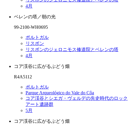
4月
ベレンの塔／朝の光
99-2100-WH0695
ポルトガル
リスボン
リスボンのジェロニモス修道院とベレンの塔
4月
コア渓谷に広がるぶどう畑
R4A5112
ポルトガル
Parque Arqueológico do Vale do Côa
コア渓谷とシエガ・ヴェルデの先史時代のロック
アート遺跡群
5月
コア渓谷に広がるぶどう畑