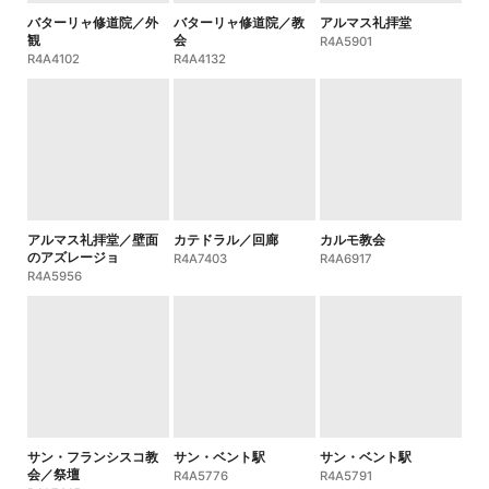
バターリャ修道院／外
バターリャ修道院／教
アルマス礼拝堂
観
会
R4A5901
R4A4102
R4A4132
アルマス礼拝堂／壁面
カテドラル／回廊
カルモ教会
のアズレージョ
R4A7403
R4A6917
R4A5956
サン・フランシスコ教
サン・ベント駅
サン・ベント駅
会／祭壇
R4A5776
R4A5791