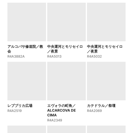
アルコバサ修道院／教
中央運河とモリセイロ
中央運河とモリセイロ
会
／夜景
／夜景
R4A3882A
R4A5013
R4A5032
レプブリカ広場
エヴォラの町角／
カテドラル／祭壇
ALCARCOVA DE
R4A2519
R4A2069
CIMA
R4A2349