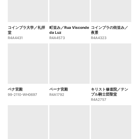
コインブラ大学／礼拝
町並み／Rua Visconde
コインブラの街並み／
堂
da Luz
夜景
R4A4431
R4A4573
R4A4323
ペナ宮殿
ペーナ宮殿
キリスト修道院／テン
プル騎士団聖堂
99-2110-WH0697
R4A1792
R4A2757