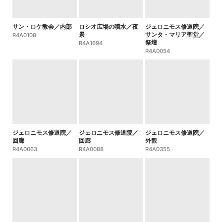
サン・ロケ教会／内部
ロシオ広場の噴水／夜
ジェロニモス修道院／
景
サンタ・マリア聖堂／
R4A0108
祭壇
R4A1694
R4A0054
ジェロニモス修道院／
ジェロニモス修道院／
ジェロニモス修道院／
回廊
回廊
外観
R4A0063
R4A0088
R4A0355