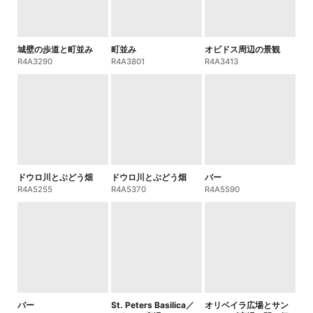
城壁の歩道と町並み
町並み
オビドス周辺の景観
R4A3290
R4A3801
R4A3413
ドウロ川とぶどう畑
ドウロ川とぶどう畑
バー
R4A5255
R4A5370
R4A5590
バー
St. Peters Basilica／
オリベイラ広場とサン