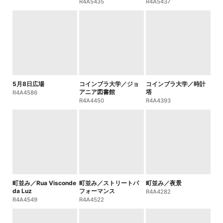
R4A5435
R4A5437
5月8日広場
コインブラ大学／ジョ
コインブラ大学／時計
アニア図書館
塔
R4A4586
R4A4450
R4A4393
町並み／Rua Visconde
町並み／ストリートパ
町並み／夜景
da Luz
フォーマンス
R4A4282
R4A4549
R4A4522