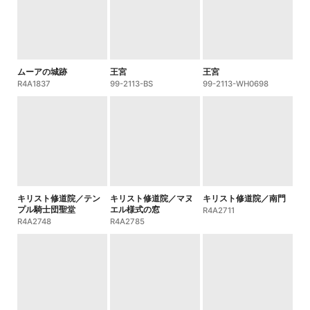
ムーアの城跡
王宮
王宮
R4A1837
99-2113-BS
99-2113-WH0698
キリスト修道院／テン
キリスト修道院／マヌ
キリスト修道院／南門
プル騎士団聖堂
エル様式の窓
R4A2711
R4A2748
R4A2785