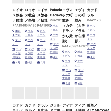
ロイオ
ロイオ
ロイオ
Palacio
エヴォ
エヴォ
カテド
ス教会
ス教会
ス教会
Cadaval
ラの町
ラの町
ラル
／祭壇
／祭壇
／祭壇
R4A2011
並み
並み
R4A2126
R4A1940
R4A1959
R4A1967
（カテ
（カテ
ポル
ポル
トガル
トガル
ドラル
ドラル
ポル
ポル
ポル
トガル
トガル
トガル
エヴ
エヴ
から撮
から撮
ォラ
ォラ
エヴ
エヴ
エヴ
影）
影）
ォラ
ォラ
ォラ
エヴ
エヴ
R4A2090
R4A2101
ォラ歴
ォラ歴
エヴ
エヴ
エヴ
ポル
ポル
史地区
史地区
ォラ歴
ォラ歴
ォラ歴
トガル
トガル
史地区
史地区
史地区
4月
4月
エヴ
エヴ
4月
4月
4月
ォラ
ォラ
エヴ
エヴ
ォラ歴
ォラ歴
史地区
史地区
4月
4月
カテド
カテド
ジラル
ジラル
ディア
ディア
町角／
ラル／
ラル／
ド広場
ド広場
ナ神殿
ナ神殿
ALCARCOVA