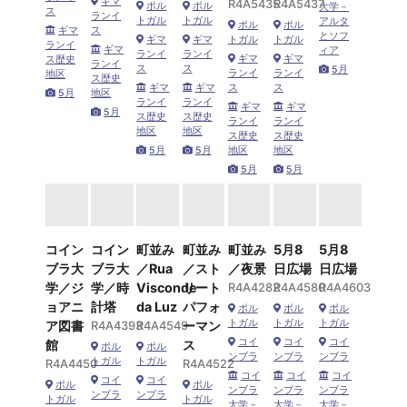
ギマ
R4A5435
R4A5437
ポル
ポル
大学－
ス
ランイ
トガル
トガル
アルタ
ポル
ポル
ギマ
ス
とソフ
ギマ
ギマ
トガル
トガル
ランイ
ギマ
ィア
ランイ
ランイ
ギマ
ギマ
ス歴史
ランイ
ス
ス
5月
ランイ
ランイ
地区
ス歴史
ギマ
ギマ
ス
ス
5月
地区
ランイ
ランイ
ギマ
ギマ
5月
ス歴史
ス歴史
ランイ
ランイ
地区
地区
ス歴史
ス歴史
5月
5月
地区
地区
5月
5月
コイン
コイン
町並み
町並み
町並み
5月8
5月8
ブラ大
ブラ大
／Rua
／スト
／夜景
日広場
日広場
学／ジ
学／時
Visconde
リート
R4A4282
R4A4580
R4A4603
ョアニ
計塔
da Luz
パフォ
ポル
ポル
ポル
トガル
トガル
トガル
ア図書
R4A4393
R4A4549
ーマン
コイ
コイ
コイ
館
ス
ポル
ポル
ンブラ
ンブラ
ンブラ
トガル
トガル
R4A4450
R4A4522
コイ
コイ
コイ
コイ
コイ
ポル
ポル
ンブラ
ンブラ
ンブラ
ンブラ
ンブラ
トガル
トガル
大学－
大学－
大学－