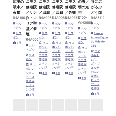
広場の
ニモス
ニモス
ニモス
ニモス
の塔／
谷に広
噴水／
修道院
修道院
修道院
修道院
朝の光
がるぶ
夜景
／サン
／回廊
／回廊
／外観
99-
どう畑
2100-
R4A1694
タ・マ
R4A0063
R4A0088
R4A0355
R4A5112
WH0695
リア聖
ポル
ポル
ポル
ポル
ポル
トガル
トガル
トガル
トガル
トガル
堂／祭
ポル
トガル
リス
リス
リス
リス
Parque
壇
ボン
ボン
ボン
ボン
Arqueológico
リス
R4A0054
do Vale do
ボン
4月
リス
リス
リス
ポル
Côa
ボンの
ボンの
ボンの
リス
トガル
ジェロ
ジェロ
ジェロ
コア
ボンの
リス
ニモス
ニモス
ニモス
渓谷と
ジェロ
ボン
修道院
修道院
修道院
シエ
ニモス
とベレ
とベレ
とベレ
ガ・ヴ
修道院
リス
ンの塔
ンの塔
ンの塔
ェルデ
とベレ
ボンの
の先史
ンの塔
ジェロ
4月
4月
4月
時代の
ニモス
4月
ロック
修道院
アート
とベレ
遺跡群
ンの塔
5月
4月