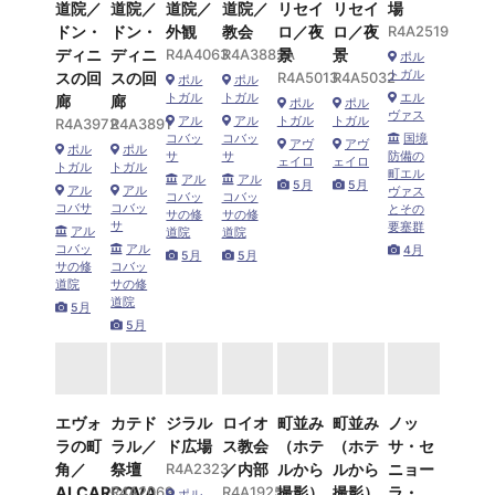
道院／
道院／
道院／
道院／
リセイ
リセイ
場
ドン・
ドン・
外観
教会
ロ／夜
ロ／夜
R4A2519
ディニ
ディニ
R4A4063
R4A3882A
景
景
ポル
トガル
スの回
スの回
R4A5013
R4A5032
ポル
ポル
トガル
トガル
エル
廊
廊
ポル
ポル
ヴァス
アル
アル
トガル
トガル
R4A3972
R4A3891
コバッ
コバッ
国境
アヴ
アヴ
ポル
ポル
サ
サ
防備の
ェイロ
ェイロ
トガル
トガル
町エル
アル
アル
5月
5月
アル
アル
ヴァス
コバッ
コバッ
コバサ
コバッ
とその
サの修
サの修
サ
要塞群
アル
道院
道院
コバッ
アル
4月
5月
5月
サの修
コバッ
道院
サの修
道院
5月
5月
エヴォ
カテド
ジラル
ロイオ
町並み
町並み
ノッ
ラの町
ラル／
ド広場
ス教会
（ホテ
（ホテ
サ・セ
角／
祭壇
R4A2323
／内部
ルから
ルから
ニョー
ALCARCOVA
R4A2069
R4A1925
撮影）
撮影）
ラ・
ポル