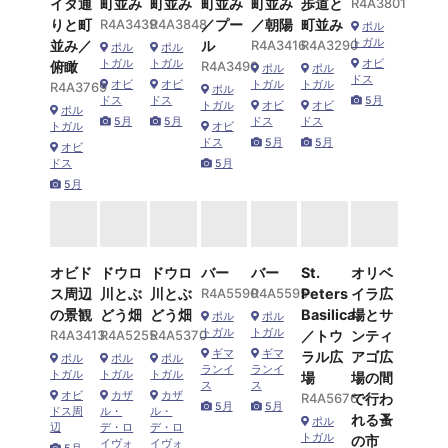
イタ通
町並み
町並み
町並み
町並み
歩道と
R4A3801
りと町
R4A3439
R4A3848
／プー
／朝陽
町並み
ポル
トガル
並み／
ル
R4A3416
R4A3290
ポル
ポル
トガル
トガル
オビ
俯瞰
R4A3490
ポル
ポル
ドス
オビ
オビ
トガル
トガル
R4A3769
ポル
ドス
ドス
5月
トガル
オビ
オビ
ポル
5月
5月
ドス
ドス
トガル
オビ
ドス
5月
5月
オビ
ドス
5月
5月
オビド
ドウロ
ドウロ
バー
バー
St.
オリベ
ス周辺
川とぶ
川とぶ
R4A5590
R4A5595
Peters
イラ広
の景観
どう畑
どう畑
Basilica
場とサ
ポル
ポル
トガル
トガル
R4A3413
R4A5255
R4A5370
／トウ
ンティ
ギマ
ギマ
ラル広
アゴ広
ポル
ポル
ポル
ランイ
ランイ
トガル
トガル
トガル
場
場の間
ス
ス
オビ
カザ
カザ
R4A5676
で行わ
5月
5月
ドス周
ル・
ル・
れる蚤
ポル
辺
デ・ロ
デ・ロ
トガル
の市
イヴォ
イヴォ