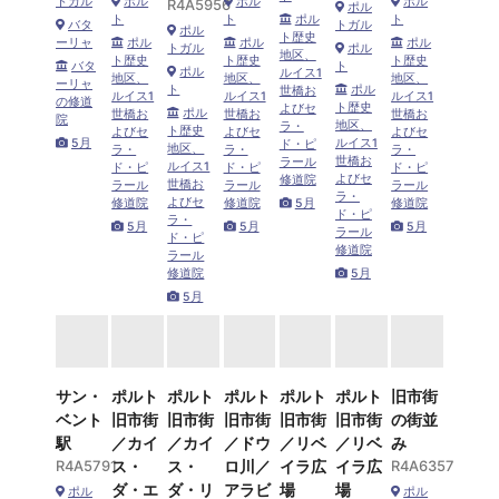
トガル
ポル
ポル
ポル
R4A5956
ポル
ト
ト
ポル
ト
バタ
トガル
ポル
ト歴史
ーリャ
ポル
ポル
ポル
トガル
ポル
地区、
ト歴史
ト歴史
ト歴史
バタ
ト
ポル
ルイス1
地区、
地区、
地区、
ーリャ
ト
ポル
世橋お
ルイス1
ルイス1
ルイス1
の修道
ト歴史
よびセ
ポル
世橋お
世橋お
世橋お
院
地区、
ラ・
ト歴史
よびセ
よびセ
よびセ
5月
ルイス1
ド・ピ
地区、
ラ・
ラ・
ラ・
世橋お
ラール
ルイス1
ド・ピ
ド・ピ
ド・ピ
よびセ
修道院
世橋お
ラール
ラール
ラール
ラ・
よびセ
修道院
修道院
5月
修道院
ド・ピ
ラ・
5月
5月
5月
ラール
ド・ピ
修道院
ラール
修道院
5月
5月
サン・
ポルト
ポルト
ポルト
ポルト
ポルト
旧市街
ベント
旧市街
旧市街
旧市街
旧市街
旧市街
の街並
駅
／カイ
／カイ
／ドウ
／リベ
／リベ
み
R4A5791
ス・
ス・
ロ川／
イラ広
イラ広
R4A6357
ダ・エ
ダ・リ
アラビ
場
場
ポル
ポル