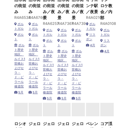
の街並
の街並
の街並
の街並
の街並
ンテ駅
ロケ教
み
み
み／夜
み／夜
み／夜
／夜景
会／内
R4A6534
R4A6766
景
景
景
R4A0210
部
R4A6257
R4A7367
R4A7394
R4A0108
ポル
ポル
ポル
トガル
トガル
トガル
ポル
ポル
ポル
ポル
ポル
ポル
トガル
トガル
トガル
リス
トガル
ト
ト
ボン
ポル
ポル
ポル
リス
ポル
ポル
ト
ト
ト
4月
ボン
ト歴史
ト歴史
ポル
ポル
ポル
4月
地区、
地区、
ト歴史
ト歴史
ト歴史
ルイス1
ルイス1
地区、
地区、
地区、
世橋お
世橋お
ルイス1
ルイス1
ルイス1
よびセ
よびセ
世橋お
世橋お
世橋お
ラ・
ラ・
よびセ
よびセ
よびセ
ド・ピ
ド・ピ
ラ・
ラ・
ラ・
ラール
ラール
ド・ピ
ド・ピ
ド・ピ
修道院
修道院
ラール
ラール
ラール
5月
5月
修道院
修道院
修道院
5月
5月
5月
ロシオ
ジェロ
ジェロ
ジェロ
ジェロ
ベレン
コア渓