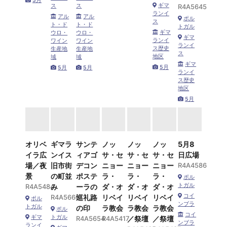
5月
ギマ
ス
ス
R4A5645
ランイ
アル
アル
ポル
ス
ト・ド
ト・ド
トガル
ギマ
ウロ・
ウロ・
ギマ
ランイ
ワイン
ワイン
ランイ
ス歴史
生産地
生産地
ス
地区
域
域
ギマ
5月
5月
5月
ランイ
ス歴史
地区
5月
オリベ
ギマラ
サンテ
ノッ
ノッ
ノッ
5月8
イラ広
ンイス
ィアゴ
サ・セ
サ・セ
サ・セ
日広場
場／夜
旧市街
デコン
ニョー
ニョー
ニョー
R4A4586
景
の町並
ポステ
ラ・
ラ・
ラ・
ポル
トガル
R4A5484
み
ーラの
ダ・オ
ダ・オ
ダ・オ
コイ
R4A5666
巡礼路
リベイ
リベイ
リベイ
ポル
ンブラ
トガル
の印
ラ教会
ラ教会
ラ教会
ポル
コイ
ギマ
トガル
R4A5654
R4A5417
／祭壇
／祭壇
ンブラ
ランイ