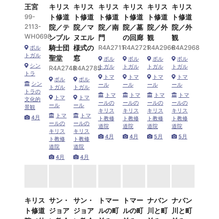
王宮
キリス
キリス
キリス
キリス
キリス
キリス
99-
ト修道
ト修道
ト修道
ト修道
ト修道
ト修道
2113-
院／テ
院／マ
院／南
院／墓
院／外
院／外
WH0698
ンプル
ヌエル
門
の回廊
観
観
騎士団
様式の
R4A2711
R4A2721
R4A2966
R4A2968
ポル
トガル
聖堂
窓
ポル
ポル
ポル
ポル
シン
トガル
トガル
トガル
トガル
R4A2748
R4A2785
トラ
トマ
トマ
トマ
トマ
ポル
ポル
シン
ール
ール
ール
ール
トガル
トガル
トラの
トマ
トマ
トマ
トマ
トマ
トマ
文化的
ールの
ールの
ールの
ールの
ール
ール
景観
キリス
キリス
キリス
キリス
トマ
トマ
4月
ト教修
ト教修
ト教修
ト教修
ールの
ールの
道院
道院
道院
道院
キリス
キリス
4月
4月
5月
5月
ト教修
ト教修
道院
道院
4月
4月
キリス
サン・
サン・
トマー
トマー
ナバン
ナバン
ト修道
ジョア
ジョア
ルの町
ルの町
川と町
川と町