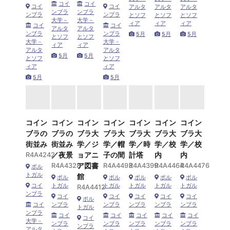
コイ
コイ
コイ
コイ
アルタ
アルタ
アルタ
ンブラ
ンブラ
ンブラ
ンブラ
とソフ
とソフ
とソフ
大学－
大学－
ィア
ィア
ィア
コイ
コイ
アルタ
アルタ
ンブラ
ンブラ
5月
5月
5月
とソフ
とソフ
大学－
大学－
ィア
ィア
アルタ
アルタ
5月
5月
とソフ
とソフ
ィア
ィア
5月
5月
コイン
コイン
コイン
コイン
コイン
コイン
コイン
ブラの
ブラの
ブラ大
ブラ大
ブラ大
ブラ大
ブラ大
街並み
街並み
学／ジ
学／帽
学／時
学／校
学／校
R4A4242
／夜景
ョアニ
子の間
計塔
内
内
R4A4328
ア図書
R4A4493
R4A4399
R4A4464
R4A4476
ポル
トガル
館
ポル
ポル
ポル
ポル
ポル
コイ
トガル
トガル
トガル
トガル
トガル
R4A4412
ンブラ
コイ
コイ
コイ
コイ
コイ
ポル
コイ
ンブラ
ンブラ
ンブラ
ンブラ
ンブラ
トガル
ンブラ
コイ
コイ
コイ
コイ
コイ
コイ
大学－
ンブラ
ンブラ
ンブラ
ンブラ
ンブラ
ンブラ
アルタ