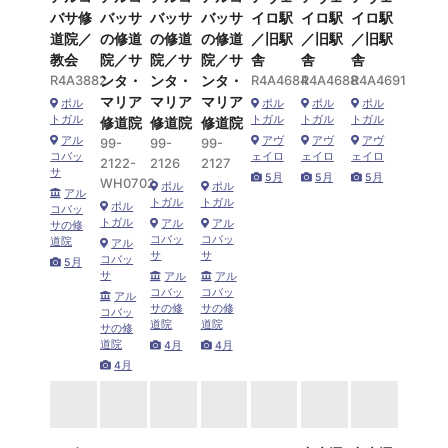
バサ修
バッサ
バッサ
バッサ
イロ駅
イロ駅
イロ駅
道院／
の修道
の修道
の修道
／旧駅
／旧駅
／旧駅
教会
院／サ
院／サ
院／サ
舎
舎
舎
R4A3882
ンタ・
ンタ・
ンタ・
R4A4684
R4A4688
R4A4691
マリア
マリア
マリア
ポル
ポル
ポル
ポル
トガル
トガル
トガル
トガル
修道院
修道院
修道院
アル
アヴ
アヴ
アヴ
99-
99-
99-
コバッ
ェイロ
ェイロ
ェイロ
2122-
2126
2127
サ
5月
5月
5月
WH0702
ポル
ポル
アル
トガル
トガル
ポル
コバッ
トガル
アル
アル
サの修
コバッ
コバッ
道院
アル
サ
サ
コバッ
5月
サ
アル
アル
コバッ
コバッ
アル
サの修
サの修
コバッ
道院
道院
サの修
道院
4月
4月
4月