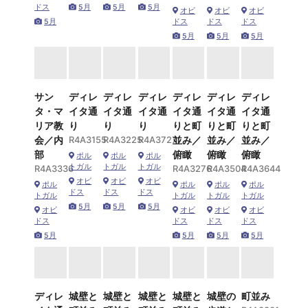
ドス
5月
5月
5月
オビ
オビ
オビ
5月
ドス
ドス
ドス
5月
5月
5月
サン
ディレ
ディレ
ディレ
ディレ
ディレ
ディレ
タ・マ
イタ通
イタ通
イタ通
イタ通
イタ通
イタ通
リア教
り
り
り
りと町
りと町
りと町
会／内
R4A3155
R4A3225
R4A3727
並み／
並み／
並み／
部
俯瞰
俯瞰
俯瞰
ポル
ポル
ポル
トガル
トガル
トガル
R4A3336
R4A3276
R4A3504
R4A3644
オビ
オビ
オビ
ポル
ポル
ポル
ポル
ドス
ドス
ドス
トガル
トガル
トガル
トガル
5月
5月
5月
オビ
オビ
オビ
オビ
ドス
ドス
ドス
ドス
5月
5月
5月
5月
ディレ
城壁と
城壁と
城壁と
城壁と
城壁の
町並み