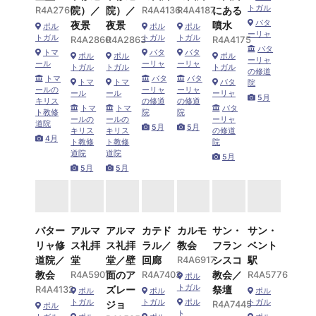
トガル
R4A2760
院）／
院）／
R4A4136
R4A4187
にある
バタ
夜景
夜景
噴水
ポル
ポル
ポル
ーリャ
トガル
トガル
トガル
R4A2860
R4A2863
R4A4175
バタ
トマ
バタ
バタ
ポル
ポル
ポル
ーリャ
ール
ーリャ
ーリャ
トガル
トガル
トガル
の修道
トマ
バタ
バタ
トマ
トマ
バタ
院
ールの
ーリャ
ーリャ
ール
ール
ーリャ
5月
キリス
の修道
の修道
トマ
トマ
バタ
ト教修
院
院
ールの
ールの
ーリャ
道院
5月
5月
キリス
キリス
の修道
4月
ト教修
ト教修
院
道院
道院
5月
5月
5月
バター
アルマ
アルマ
カテド
カルモ
サン・
サン・
リャ修
ス礼拝
ス礼拝
ラル／
教会
フラン
ベント
道院／
堂
堂／壁
回廊
R4A6917
シスコ
駅
教会
R4A5901
面のア
R4A7403
教会／
R4A5776
ポル
トガル
R4A4132
ズレー
祭壇
ポル
ポル
ポル
トガル
トガル
ポル
トガル
ジョ
R4A7445
ポル
ト