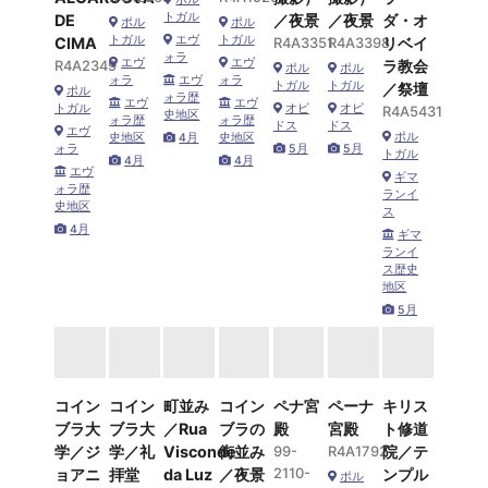
トガル
DE
／夜景
／夜景
ダ・オ
ポル
ポル
トガル
エヴ
トガル
CIMA
R4A3351
R4A3398
リベイ
ォラ
エヴ
エヴ
R4A2349
ラ教会
ポル
ポル
ォラ
エヴ
ォラ
トガル
トガル
／祭壇
ポル
ォラ歴
エヴ
エヴ
トガル
オビ
オビ
R4A5431
史地区
ォラ歴
ォラ歴
ドス
ドス
エヴ
ポル
史地区
4月
史地区
ォラ
5月
5月
トガル
4月
4月
エヴ
ギマ
ォラ歴
ランイ
史地区
ス
4月
ギマ
ランイ
ス歴史
地区
5月
コイン
コイン
町並み
コイン
ペナ宮
ペーナ
キリス
ブラ大
ブラ大
／Rua
ブラの
殿
宮殿
ト修道
学／ジ
学／礼
Visconde
街並み
99-
R4A1792
院／テ
2110-
ョアニ
拝堂
da Luz
／夜景
ンプル
ポル