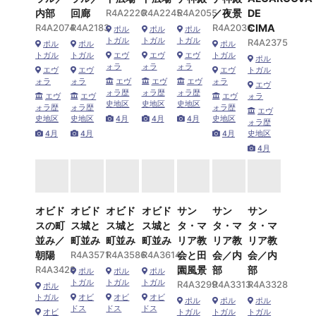
内部
回廊
R4A2220
R4A2245
R4A2055
／夜景
DE
R4A2074
R4A2183
R4A2036
CIMA
ポル
ポル
ポル
トガル
トガル
トガル
R4A2375
ポル
ポル
ポル
トガル
トガル
エヴ
エヴ
エヴ
トガル
ポル
ォラ
ォラ
ォラ
エヴ
エヴ
エヴ
トガル
ォラ
ォラ
エヴ
エヴ
エヴ
ォラ
エヴ
ォラ歴
ォラ歴
ォラ歴
エヴ
エヴ
エヴ
ォラ
史地区
史地区
史地区
ォラ歴
ォラ歴
ォラ歴
エヴ
史地区
史地区
4月
4月
4月
史地区
ォラ歴
4月
4月
4月
史地区
4月
オビド
オビド
オビド
オビド
サン
サン
サン
スの町
ス城と
ス城と
ス城と
タ・マ
タ・マ
タ・マ
並み／
町並み
町並み
町並み
リア教
リア教
リア教
朝陽
R4A3571
R4A3586
R4A3614
会と田
会／内
会／内
R4A3428
園風景
部
部
ポル
ポル
ポル
トガル
トガル
トガル
R4A3299
R4A3313
R4A3328
ポル
トガル
オビ
オビ
オビ
ポル
ポル
ポル
ドス
ドス
ドス
オビ
トガル
トガル
トガル