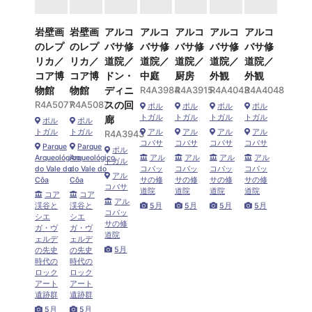
岩壁画
岩壁画
アルコ
アルコ
アルコ
アルコ
アルコ
のレプ
のレプ
バサ修
バサ修
バサ修
バサ修
バサ修
リカ／
リカ／
道院／
道院／
道院／
道院／
道院／
コア博
コア博
ドン・
中庭
厨房
外観
外観
物館
物館
ディニ
R4A3984
R4A3915
R4A4043
R4A4048
R4A5077
R4A5087
スの回
ポル
ポル
ポル
ポル
トガル
トガル
トガル
トガル
廊
ポル
ポル
トガル
トガル
アル
アル
アル
アル
R4A3943
コバサ
コバサ
コバサ
コバサ
Parque
Parque
ポル
Arqueológico
Arqueológico
アル
アル
アル
アル
トガル
do Vale do
do Vale do
コバッ
コバッ
コバッ
コバッ
アル
Côa
Côa
サの修
サの修
サの修
サの修
コバサ
道院
道院
道院
道院
コア
コア
アル
渓谷と
渓谷と
5月
5月
5月
5月
コバッ
シエ
シエ
サの修
ガ・ヴ
ガ・ヴ
道院
ェルデ
ェルデ
5月
の先史
の先史
時代の
時代の
ロック
ロック
アート
アート
遺跡群
遺跡群
5月
5月