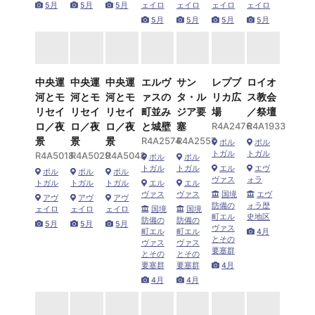
5月
5月
5月
ェイロ
ェイロ
ェイロ
ェイロ
5月
5月
5月
5月
中央運
中央運
中央運
エルヴ
サン
レプブ
ロイオ
河とモ
河とモ
河とモ
ァスの
タ・ル
リカ広
ス教会
リセイ
リセイ
リセイ
町並み
ジア要
場
／祭壇
ロ／夜
ロ／夜
ロ／夜
と城壁
塞
R4A2476
R4A1933
景
景
景
R4A2574
R4A2557
ポル
ポル
トガル
トガル
R4A5018
R4A5029
R4A5043
ポル
ポル
トガル
トガル
エル
エヴ
ポル
ポル
ポル
ヴァス
ォラ
トガル
トガル
トガル
エル
エル
ヴァス
ヴァス
国境
エヴ
アヴ
アヴ
アヴ
防備の
ォラ歴
ェイロ
ェイロ
ェイロ
国境
国境
町エル
史地区
防備の
防備の
5月
5月
5月
ヴァス
町エル
町エル
4月
とその
ヴァス
ヴァス
要塞群
とその
とその
要塞群
要塞群
4月
4月
4月