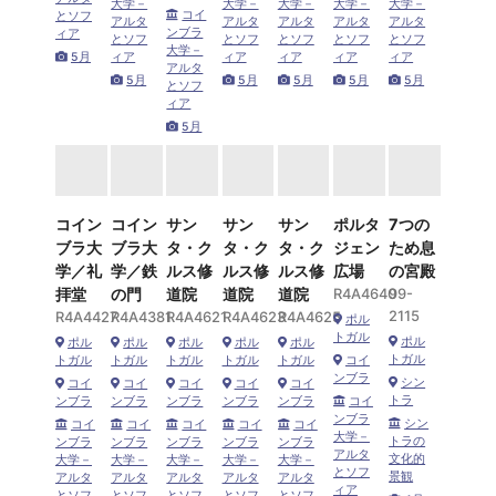
大学－
大学－
大学－
大学－
大学－
コイ
とソフ
アルタ
アルタ
アルタ
アルタ
アルタ
ンブラ
ィア
とソフ
とソフ
とソフ
とソフ
とソフ
大学－
5月
ィア
ィア
ィア
ィア
ィア
アルタ
5月
5月
5月
5月
5月
とソフ
ィア
5月
コイン
コイン
サン
サン
サン
ポルタ
7つの
ブラ大
ブラ大
タ・ク
タ・ク
タ・ク
ジェン
ため息
学／礼
学／鉄
ルス修
ルス修
ルス修
広場
の宮殿
拝堂
の門
道院
道院
道院
R4A4640
99-
2115
R4A4427
R4A4381
R4A4621
R4A4623
R4A4625
ポル
トガル
ポル
ポル
ポル
ポル
ポル
ポル
トガル
トガル
トガル
トガル
トガル
トガル
コイ
ンブラ
シン
コイ
コイ
コイ
コイ
コイ
トラ
ンブラ
ンブラ
ンブラ
ンブラ
ンブラ
コイ
ンブラ
シン
コイ
コイ
コイ
コイ
コイ
大学－
トラの
ンブラ
ンブラ
ンブラ
ンブラ
ンブラ
アルタ
文化的
大学－
大学－
大学－
大学－
大学－
とソフ
景観
アルタ
アルタ
アルタ
アルタ
アルタ
ィア
とソフ
とソフ
とソフ
とソフ
とソフ