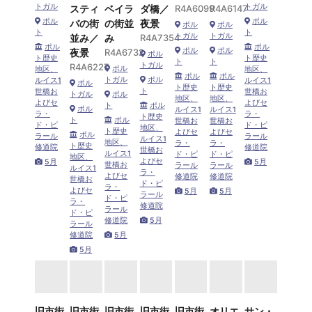
トガル
トガル
スティ
ベイラ
ダ橋／
R4A6099
R4A6147
ポル
ポル
バの街
の街並
夜景
ポル
ポル
ト
ト
トガル
トガル
並み／
み
R4A7354
ポル
ポル
ポル
ポル
夜景
R4A6732
ポル
ト歴史
ト歴史
ト
ト
トガル
R4A6227
ポル
地区、
地区、
ポル
ポル
トガル
ポル
ルイス1
ルイス1
ポル
ト歴史
ト歴史
ト
世橋お
世橋お
トガル
ポル
地区、
地区、
よびセ
よびセ
ト
ポル
ポル
ルイス1
ルイス1
ラ・
ラ・
ト歴史
ト
ポル
世橋お
世橋お
ド・ピ
ド・ピ
地区、
ト歴史
よびセ
よびセ
ポル
ラール
ラール
ルイス1
地区、
ラ・
ラ・
ト歴史
修道院
修道院
世橋お
ルイス1
ド・ピ
ド・ピ
地区、
よびセ
5月
5月
世橋お
ラール
ラール
ルイス1
ラ・
よびセ
修道院
修道院
世橋お
ド・ピ
ラ・
よびセ
5月
5月
ラール
ド・ピ
ラ・
修道院
ラール
ド・ピ
修道院
5月
ラール
修道院
5月
5月
旧市街
旧市街
旧市街
旧市街
旧市街
オリエ
サン・