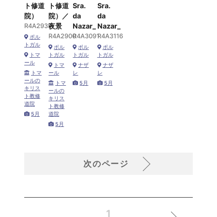
ト修道
ト修道
Sra.
Sra.
院）
院）／
da
da
R4A2939
夜景
Nazar_
Nazar_
R4A2900
R4A3091
R4A3116
ポル
トガル
ポル
ポル
ポル
トマ
トガル
トガル
トガル
ール
トマ
ナザ
ナザ
トマ
ール
レ
レ
ールの
トマ
5月
5月
キリス
ールの
ト教修
キリス
道院
ト教修
5月
道院
5月
次のページ
1