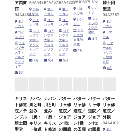
WH0697
トガル
ア図書
R4A4431
R4A4573
R4A4323
騎士団
シン
館
聖堂
ポル
ポル
ポル
ポル
トラ
トガル
トガル
トガル
トガル
R4A4450A
R4A2757
シン
シン
コイ
コイ
コイ
ポル
ポル
トラの
トラ
ンブラ
ンブラ
ンブラ
トガル
トガル
文化的
シン
コイ
コイ
コイ
コイ
トマ
景観
トラの
ンブラ
ンブラ
ンブラ
ンブラ
ール
4月
文化的
大学－
大学－
大学－
コイ
トマ
景観
アルタ
アルタ
アルタ
ンブラ
ールの
とソフ
とソフ
とソフ
4月
大学－
キリス
ィア
ィア
ィア
アルタ
ト教修
5月
5月
5月
とソフ
道院
ィア
4月
5月
キリス
ナバン
ナバン
バター
バター
バター
バター
ト修道
川と町
川と町
リャ修
リャ修
リャ修
リャ修
院／テ
並み
並み
道院／
道院／
道院／
道院／
ンプル
（奧：
（奧：
ジョア
ジョア
ジョア
外観
騎士団
キリス
キリス
ン1世
ン1世
ン1世
R4A4102
聖堂
ト修道
ト修道
の回廊
の回廊
の回廊
ポル