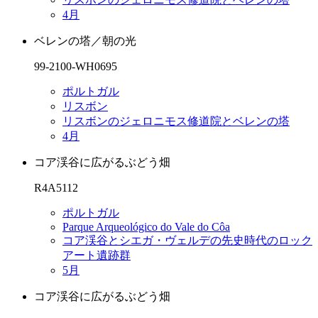
4月
ベレンの塔／朝の光
99-2100-WH0695
ポルトガル
リスボン
リスボンのジェロニモス修道院とベレンの塔
4月
コア渓谷に広がるぶどう畑
R4A5112
ポルトガル
Parque Arqueológico do Vale do Côa
コア渓谷とシエガ・ヴェルデの先史時代のロック
アート遺跡群
5月
コア渓谷に広がるぶどう畑