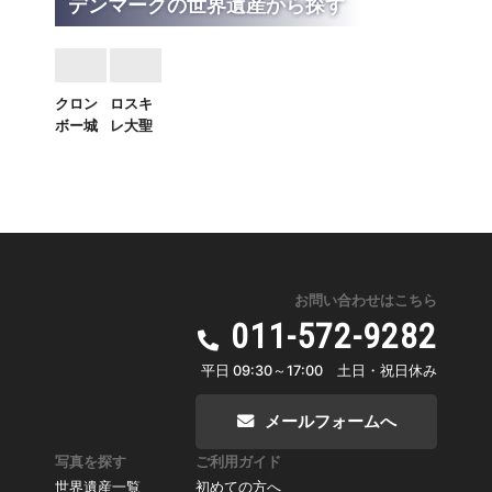
デンマークの世界遺産から探す
クロン
ロスキ
ボー城
レ大聖
文化遺
堂
産
文化遺
産
お問い合わせはこちら
011-572-9282
平日 09:30～17:00 土日・祝日休み
メールフォームへ
写真を探す
ご利用ガイド
世界遺産一覧
初めての方へ