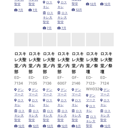
ロス
ロス
聖堂
聖堂
聖堂
12月
12月
キレ
キレ
12月
7月
7月
ロス
ロス
キレ大
キレ大
聖堂
聖堂
7月
7月
ロスキ
ロスキ
ロスキ
ロスキ
ロスキ
ロスキ
ロスキ
レ大聖
レ大聖
レ大聖
レ大聖
レ大聖
レ大聖
レ大聖
堂／内
堂／内
堂／内
堂／内
堂／内
堂／祭
堂／祭
部
部
部
部
部
壇
壇
ED-
ED-
ED-
EF-
GF-
ED-
ED-
7134
7135
7136
6007
2146
7123-
7124
WH0320
デン
デン
デン
デン
デン
デン
マーク
マーク
マーク
マーク
マーク
マーク
デン
マーク
ロス
ロス
ロス
ロス
ロス
ロス
キレ
キレ
キレ
キレ
キレ
キレ
ロス
キレ
ロス
ロス
ロス
ロス
ロス
ロス
キレ大
キレ大
キレ大
キレ大
キレ大
キレ大
ロス
聖堂
聖堂
聖堂
聖堂
聖堂
聖堂
キレ大
聖堂
12月
12月
12月
12月
6月
12月