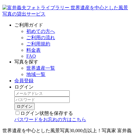
ご利用ガイド
初めての方へ
ご利用の流れ
ご利用規約
料金表
FAQ
写真を探す
世界遺産一覧
地域一覧
会員登録
ログイン
ログイン状態を保存する
パスワードをお忘れの方はこちら
世界遺産を中心とした風景写真30,000点以上！写真家 富井義