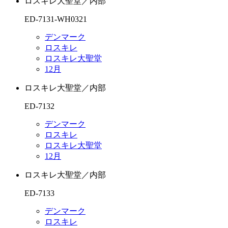
ロスキレ大聖堂／内部
ED-7131-WH0321
デンマーク
ロスキレ
ロスキレ大聖堂
12月
ロスキレ大聖堂／内部
ED-7132
デンマーク
ロスキレ
ロスキレ大聖堂
12月
ロスキレ大聖堂／内部
ED-7133
デンマーク
ロスキレ