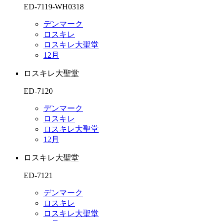
ED-7119-WH0318
デンマーク
ロスキレ
ロスキレ大聖堂
12月
ロスキレ大聖堂
ED-7120
デンマーク
ロスキレ
ロスキレ大聖堂
12月
ロスキレ大聖堂
ED-7121
デンマーク
ロスキレ
ロスキレ大聖堂