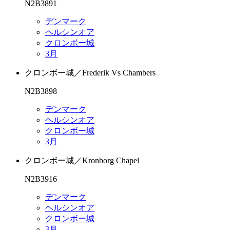
N2B3891
デンマーク
ヘルシンオア
クロンボー城
3月
クロンボー城／Frederik Vs Chambers
N2B3898
デンマーク
ヘルシンオア
クロンボー城
3月
クロンボー城／Kronborg Chapel
N2B3916
デンマーク
ヘルシンオア
クロンボー城
3月