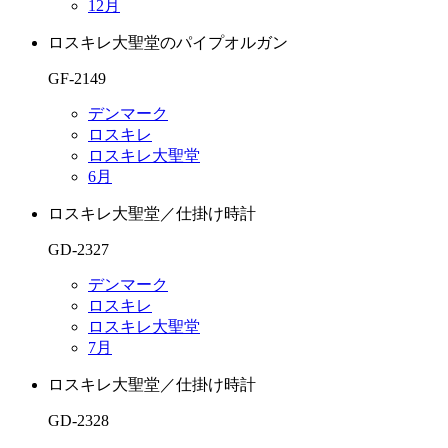
12月
ロスキレ大聖堂のパイプオルガン
GF-2149
デンマーク
ロスキレ
ロスキレ大聖堂
6月
ロスキレ大聖堂／仕掛け時計
GD-2327
デンマーク
ロスキレ
ロスキレ大聖堂
7月
ロスキレ大聖堂／仕掛け時計
GD-2328