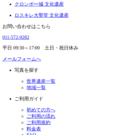
クロンボー城
文化遺産
ロスキレ大聖堂
文化遺産
お問い合わせはこちら
011-572-9282
平日 09:30～17:00 土日・祝日休み
メールフォームへ
写真を探す
世界遺産一覧
地域一覧
ご利用ガイド
初めての方へ
ご利用の流れ
ご利用規約
料金表
FAQ