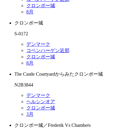
クロンボー城
8月
クロンボー城
S-0172
デンマーク
コペンハーゲン近郊
クロンボー城
8月
The Castle Courtyardからみたクロンボー城
N2B3844
デンマーク
ヘルシンオア
クロンボー城
3月
クロンボー城／Frederik Vs Chambers