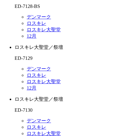
ED-7128-BS
デンマーク
ロスキレ
ロスキレ大聖堂
12月
ロスキレ大聖堂／祭壇
ED-7129
デンマーク
ロスキレ
ロスキレ大聖堂
12月
ロスキレ大聖堂／祭壇
ED-7130
デンマーク
ロスキレ
ロスキレ大聖堂