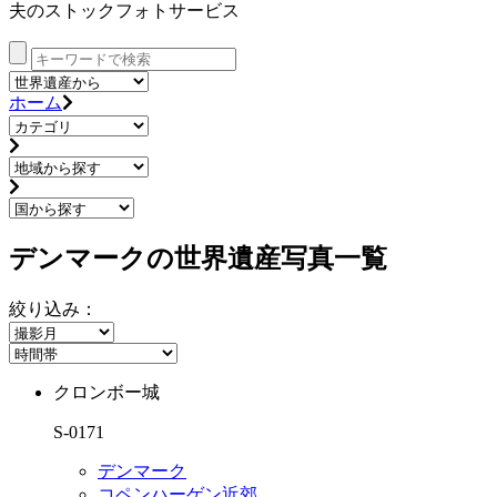
夫のストックフォトサービス
ホーム
デンマークの世界遺産写真一覧
絞り込み：
クロンボー城
S-0171
デンマーク
コペンハーゲン近郊