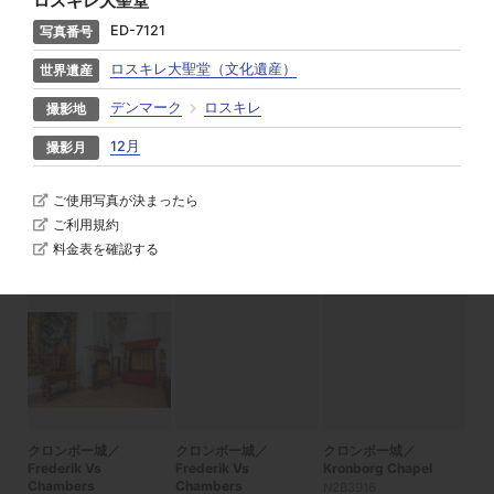
ロスキレ大聖堂
絞り込み：
ED-7121
ロスキレ大聖堂
デンマーク
ロスキレ
12月
ご使用写真が決まったら
ご利用規約
クロンボー城
クロンボー城
The Castle Courtyard
料金表を確認する
からみたクロンボー城
S-0171
S-0172
N2B3844
クロンボー城／
クロンボー城／
クロンボー城／
Frederik Vs
Frederik Vs
Kronborg Chapel
Chambers
Chambers
N2B3916