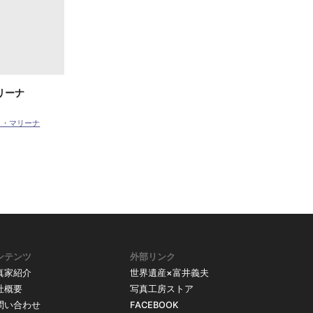
リーナ
ト・マリーナ
ンテンツ
外部リンク
真家紹介
世界遺産×富井義夫
社概要
写真工房ストア
問い合わせ
FACEBOOK