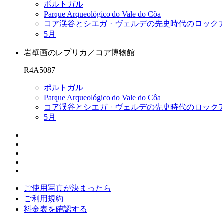
ポルトガル
Parque Arqueológico do Vale do Côa
コア渓谷とシエガ・ヴェルデの先史時代のロック
5月
岩壁画のレプリカ／コア博物館
R4A5087
ポルトガル
Parque Arqueológico do Vale do Côa
コア渓谷とシエガ・ヴェルデの先史時代のロック
5月
ご使用写真が決まったら
ご利用規約
料金表を確認する