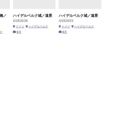
橋／
ハイデルベルク城／遠景
ハイデルベルク城／遠景
Q5B3638
Q5B3655
ドイツ
ハイデルベルク
ドイツ
ハイデルベルク
ク
8月
8月