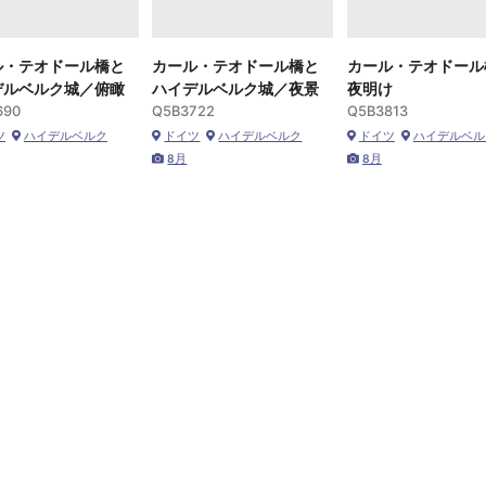
ル・テオドール橋と
カール・テオドール橋と
カール・テオドール
デルベルク城／俯瞰
ハイデルベルク城／夜景
夜明け
690
Q5B3722
Q5B3813
ツ
ハイデルベルク
ドイツ
ハイデルベルク
ドイツ
ハイデルベル
8月
8月