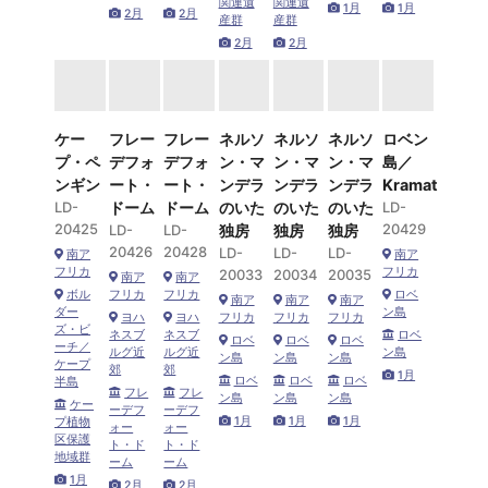
関連遺
関連遺
1月
1月
2月
2月
産群
産群
2月
2月
ケー
フレー
フレー
ネルソ
ネルソ
ネルソ
ロベン
プ・ペ
デフォ
デフォ
ン・マ
ン・マ
ン・マ
島／
ンギン
ート・
ート・
ンデラ
ンデラ
ンデラ
Kramat
LD-
ドーム
ドーム
のいた
のいた
のいた
LD-
20425
20429
LD-
LD-
独房
独房
独房
20426
20428
LD-
LD-
LD-
南ア
南ア
フリカ
フリカ
20033
20034
20035
南ア
南ア
ボル
フリカ
フリカ
ロベ
南ア
南ア
南ア
ダー
ン島
ヨハ
ヨハ
フリカ
フリカ
フリカ
ズ・ビ
ネスブ
ネスブ
ロベ
ロベ
ロベ
ロベ
ーチ／
ルグ近
ルグ近
ン島
ン島
ン島
ン島
ケープ
郊
郊
1月
ロベ
ロベ
ロベ
半島
フレ
フレ
ン島
ン島
ン島
ケー
ーデフ
ーデフ
1月
1月
1月
プ植物
ォー
ォー
区保護
ト・ド
ト・ド
地域群
ーム
ーム
1月
2月
2月