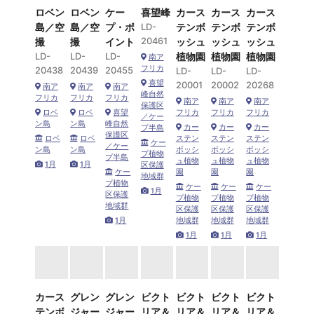
ロベン
ロベン
ケー
喜望峰
カース
カース
カース
島／空
島／空
プ・ポ
LD-
テンボ
テンボ
テンボ
20461
撮
撮
イント
ッシュ
ッシュ
ッシュ
LD-
LD-
LD-
植物園
植物園
植物園
南ア
フリカ
20438
20439
20455
LD-
LD-
LD-
喜望
20001
20002
20268
南ア
南ア
南ア
峰自然
フリカ
フリカ
フリカ
南ア
南ア
南ア
保護区
ロベ
ロベ
喜望
フリカ
フリカ
フリカ
／ケー
ン島
ン島
峰自然
カー
カー
カー
プ半島
保護区
ロベ
ロベ
ステン
ステン
ステン
ケー
／ケー
ン島
ン島
ボッシ
ボッシ
ボッシ
プ植物
プ半島
ュ植物
ュ植物
ュ植物
1月
1月
区保護
ケー
園
園
園
地域群
プ植物
ケー
ケー
ケー
1月
区保護
プ植物
プ植物
プ植物
地域群
区保護
区保護
区保護
1月
地域群
地域群
地域群
1月
1月
1月
カース
グレン
グレン
ビクト
ビクト
ビクト
ビクト
テンボ
ジャー
ジャー
リア＆
リア＆
リア＆
リア＆