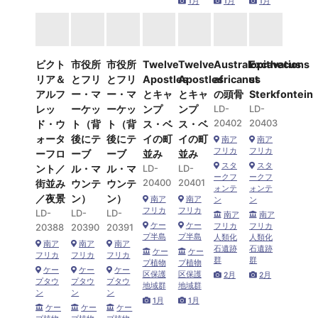
1月
1月
1月
ビクト
市役所
市役所
Twelve
Twelve
Australopithecus
Excavations
リア＆
とフリ
とフリ
Apostles
Apostles
africanus
st
アルフ
ー・マ
ー・マ
とキャ
とキャ
の頭骨
Sterkfontein
レッ
ーケッ
ーケッ
ンプ
ンプ
LD-
LD-
20402
20403
ド・ウ
ト（背
ト（背
ス・ベ
ス・ベ
ォータ
後にテ
後にテ
イの町
イの町
南ア
南ア
フリカ
フリカ
ーフロ
ーブ
ーブ
並み
並み
スタ
スタ
ント／
ル・マ
ル・マ
LD-
LD-
ークフ
ークフ
20400
20401
街並み
ウンテ
ウンテ
ォンテ
ォンテ
／夜景
ン）
ン）
南ア
南ア
ン
ン
フリカ
フリカ
LD-
LD-
LD-
南ア
南ア
ケー
ケー
20388
20390
20391
フリカ
フリカ
プ半島
プ半島
人類化
人類化
南ア
南ア
南ア
石遺跡
石遺跡
ケー
ケー
フリカ
フリカ
フリカ
群
群
プ植物
プ植物
ケー
ケー
ケー
区保護
区保護
2月
2月
プタウ
プタウ
プタウ
地域群
地域群
ン
ン
ン
1月
1月
ケー
ケー
ケー