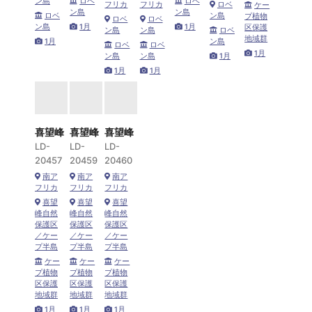
ン島
ロベ
ロベ
フリカ
フリカ
ロベ
ケー
ン島
ン島
ロベ
ン島
プ植物
ロベ
ロベ
ン島
1月
1月
区保護
ン島
ン島
ロベ
地域群
1月
ン島
ロベ
ロベ
1月
ン島
ン島
1月
1月
1月
喜望峰
喜望峰
喜望峰
LD-
LD-
LD-
20457
20459
20460
南ア
南ア
南ア
フリカ
フリカ
フリカ
喜望
喜望
喜望
峰自然
峰自然
峰自然
保護区
保護区
保護区
／ケー
／ケー
／ケー
プ半島
プ半島
プ半島
ケー
ケー
ケー
プ植物
プ植物
プ植物
区保護
区保護
区保護
地域群
地域群
地域群
1月
1月
1月