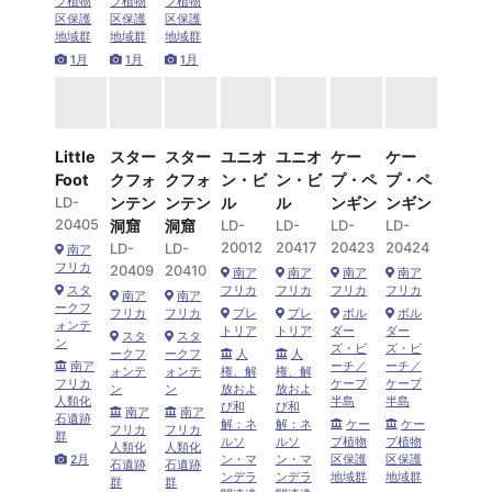
プ植物
プ植物
プ植物
区保護
区保護
区保護
地域群
地域群
地域群
1月
1月
1月
Little
スター
スター
ユニオ
ユニオ
ケー
ケー
Foot
クフォ
クフォ
ン・ビ
ン・ビ
プ・ペ
プ・ペ
LD-
ンテン
ンテン
ル
ル
ンギン
ンギン
20405
洞窟
洞窟
LD-
LD-
LD-
LD-
20012
20417
20423
20424
LD-
LD-
南ア
フリカ
20409
20410
南ア
南ア
南ア
南ア
スタ
フリカ
フリカ
フリカ
フリカ
南ア
南ア
ークフ
フリカ
フリカ
プレ
プレ
ボル
ボル
ォンテ
トリア
トリア
ダー
ダー
スタ
スタ
ン
ズ・ビ
ズ・ビ
ークフ
ークフ
人
人
南ア
ーチ／
ーチ／
ォンテ
ォンテ
権、解
権、解
フリカ
ケープ
ケープ
ン
ン
放およ
放およ
人類化
半島
半島
び和
び和
南ア
南ア
石遺跡
解：ネ
解：ネ
ケー
ケー
フリカ
フリカ
群
ルソ
ルソ
プ植物
プ植物
人類化
人類化
2月
ン・マ
ン・マ
区保護
区保護
石遺跡
石遺跡
ンデラ
ンデラ
地域群
地域群
群
群