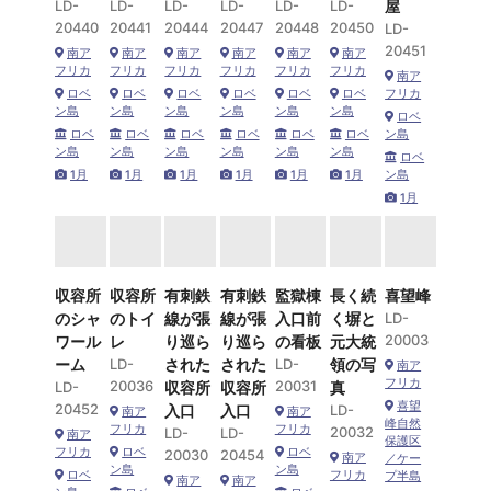
LD-
LD-
LD-
LD-
LD-
LD-
屋
20440
20441
20444
20447
20448
20450
LD-
20451
南ア
南ア
南ア
南ア
南ア
南ア
フリカ
フリカ
フリカ
フリカ
フリカ
フリカ
南ア
ロベ
ロベ
ロベ
ロベ
ロベ
ロベ
フリカ
ン島
ン島
ン島
ン島
ン島
ン島
ロベ
ロベ
ロベ
ロベ
ロベ
ロベ
ロベ
ン島
ン島
ン島
ン島
ン島
ン島
ン島
ロベ
1月
1月
1月
1月
1月
1月
ン島
1月
収容所
収容所
有刺鉄
有刺鉄
監獄棟
長く続
喜望峰
のシャ
のトイ
線が張
線が張
入口前
く塀と
LD-
20003
ワール
レ
り巡ら
り巡ら
の看板
元大統
ーム
LD-
された
された
LD-
領の写
南ア
フリカ
20036
20031
LD-
収容所
収容所
真
喜望
20452
入口
入口
LD-
南ア
南ア
峰自然
フリカ
フリカ
20032
LD-
LD-
南ア
保護区
フリカ
ロベ
ロベ
20030
20454
南ア
／ケー
ン島
ン島
ロベ
フリカ
プ半島
南ア
南ア