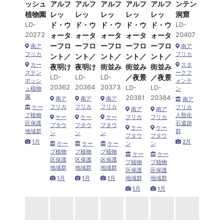
ッシュ
アルフ
アルフ
アルフ
アルフ
アルフ
ンテン
植物園
レッ
レッ
レッ
レッ
レッ
洞窟
LD-
ド・ウ
ド・ウ
ド・ウ
ド・ウ
ド・ウ
LD-
20272
20407
ォータ
ォータ
ォータ
ォータ
ォータ
ーフロ
ーフロ
ーフロ
ーフロ
ーフロ
南ア
南ア
フリカ
フリカ
ント／
ント／
ント／
ント／
ント／
カー
スタ
夜明け
夜明け
街並み
街並み
街並み
ステン
ークフ
LD-
LD-
LD-
／夜景
／夜景
ボッシ
ォンテ
20362
20364
20373
LD-
LD-
ュ植物
ン
園
20381
20384
南ア
南ア
南ア
南ア
フリカ
フリカ
フリカ
ケー
フリカ
南ア
南ア
プ植物
人類化
ケー
ケー
ケー
フリカ
フリカ
区保護
石遺跡
プタウ
プタウ
プタウ
ケー
ケー
地域群
群
ン
ン
ン
プタウ
プタウ
1月
2月
ケー
ケー
ケー
ン
ン
プ植物
プ植物
プ植物
ケー
ケー
区保護
区保護
区保護
プ植物
プ植物
地域群
地域群
地域群
区保護
区保護
1月
1月
1月
地域群
地域群
1月
1月