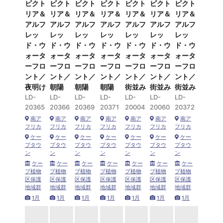
ビクト
ビクト
ビクト
ビクト
ビクト
ビクト
ビクト
リア＆
リア＆
リア＆
リア＆
リア＆
リア＆
リア＆
アルフ
アルフ
アルフ
アルフ
アルフ
アルフ
アルフ
レッ
レッ
レッ
レッ
レッ
レッ
レッ
ド・ウ
ド・ウ
ド・ウ
ド・ウ
ド・ウ
ド・ウ
ド・ウ
ォータ
ォータ
ォータ
ォータ
ォータ
ォータ
ォータ
ーフロ
ーフロ
ーフロ
ーフロ
ーフロ
ーフロ
ーフロ
ント／
ント／
ント／
ント／
ント／
ント／
ント／
夜明け
朝陽
朝陽
朝陽
街並み
街並み
街並み
LD-
LD-
LD-
LD-
LD-
LD-
LD-
20365
20366
20369
20371
20004
20060
20372
南ア
南ア
南ア
南ア
南ア
南ア
南ア
フリカ
フリカ
フリカ
フリカ
フリカ
フリカ
フリカ
ケー
ケー
ケー
ケー
ケー
ケー
ケー
プタウ
プタウ
プタウ
プタウ
プタウ
プタウ
プタウ
ン
ン
ン
ン
ン
ン
ン
ケー
ケー
ケー
ケー
ケー
ケー
ケー
プ植物
プ植物
プ植物
プ植物
プ植物
プ植物
プ植物
区保護
区保護
区保護
区保護
区保護
区保護
区保護
地域群
地域群
地域群
地域群
地域群
地域群
地域群
1月
1月
1月
1月
1月
1月
1月