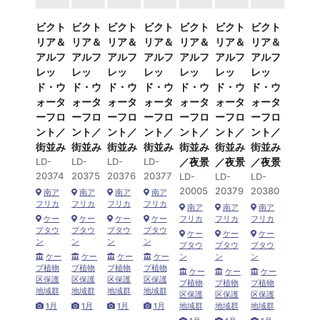
ビクト
ビクト
ビクト
ビクト
ビクト
ビクト
ビクト
リア＆
リア＆
リア＆
リア＆
リア＆
リア＆
リア＆
アルフ
アルフ
アルフ
アルフ
アルフ
アルフ
アルフ
レッ
レッ
レッ
レッ
レッ
レッ
レッ
ド・ウ
ド・ウ
ド・ウ
ド・ウ
ド・ウ
ド・ウ
ド・ウ
ォータ
ォータ
ォータ
ォータ
ォータ
ォータ
ォータ
ーフロ
ーフロ
ーフロ
ーフロ
ーフロ
ーフロ
ーフロ
ント／
ント／
ント／
ント／
ント／
ント／
ント／
街並み
街並み
街並み
街並み
街並み
街並み
街並み
LD-
LD-
LD-
LD-
／夜景
／夜景
／夜景
20374
20375
20376
20377
LD-
LD-
LD-
20005
20379
20380
南ア
南ア
南ア
南ア
フリカ
フリカ
フリカ
フリカ
南ア
南ア
南ア
ケー
ケー
ケー
ケー
フリカ
フリカ
フリカ
プタウ
プタウ
プタウ
プタウ
ケー
ケー
ケー
ン
ン
ン
ン
プタウ
プタウ
プタウ
ケー
ケー
ケー
ケー
ン
ン
ン
プ植物
プ植物
プ植物
プ植物
ケー
ケー
ケー
区保護
区保護
区保護
区保護
プ植物
プ植物
プ植物
地域群
地域群
地域群
地域群
区保護
区保護
区保護
1月
1月
1月
1月
地域群
地域群
地域群