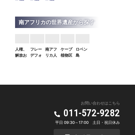
南アフリカの世界遺産から探す
人権、
フレー
南アフ
ケープ
ロベン
解放お
デフォ
リカ人
植物区
島
よび和
ート・
類化石
保護地
文化遺
産
解：ネ
ドーム
遺跡群
域群
ルソ
自然遺
文化遺
自然遺
産
産
産
ン・マ
ンデラ
関連遺
産群
お問い合わせはこちら
文化遺
産
011-572-9282
平日 09:30～17:00 土日・祝日休み